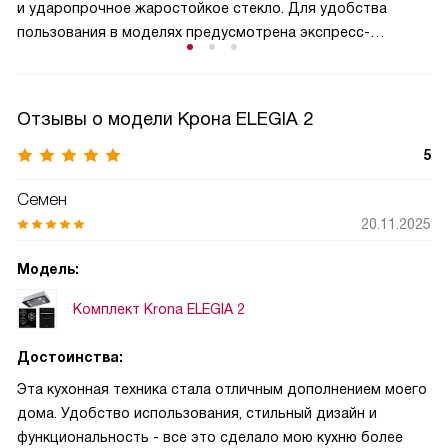
и ударопрочное жаростойкое стекло. Для удобства
пользования в моделях предусмотрена экспресс-
конфорка с тройным пламенем, а дополнительно
в комплекте поставки идут адаптер для WOK-посуды
с полусферическим дном и жиклеры для сжиженного газа,
Отзывы о модели Крона ELEGIA 2
что позволяет использовать оборудование не только
с магистральным, но и с баллонным газом. Функции
5
автоматического электророзжига и «Газ-контроль»
Семен
обеспечивают безопасность пользования
оборудованием.
20.11.2025
Модель:
Комплект Krona ELEGIA 2
Достоинства:
Эта кухонная техника стала отличным дополнением моего
дома. Удобство использования, стильный дизайн и
функциональность - все это сделало мою кухню более