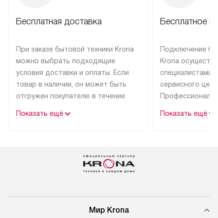
Бесплатная доставка
Бесплатное п
При заказе бытовой техники Krona
Подключение бы
можно выбрать подходящие
Krona осуществ
условия доставки и оплаты. Если
специалистами 
товар в наличии, он может быть
сервисного цент
отгружен покупателю в течение
Профессиональн
трех дней.
гарантия долгой
Показать ещё
Показать ещё
эксплуатации тех
Техника со специальным лейблом
доставляется бесплатно
В Москве техник
по Москве. Выезд за МКАД
лейблом подклю
оплачивается дополнительно.
Выезд мастера 
Возможна доставка товаров
за дополнительн
по России.
Мир Krona