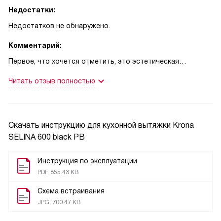
Недостатки:
Недостатков не обнаружено.
Комментарий:
Первое, что хочется отметить, это эстетическая
составляющая. Комплект выглядит очень гармонично и
Читать отзыв полностью
стильно. Черный цвет добавляет строгости и
изысканности, идеально вписывается в современный
интерьер.
Скачать инструкцию для кухонной вытяжки
Krona
Три элемента в комплекте - это очень удобно. Вытяжка,
SELINA 600 black PB
варочная панель и духовой шкаф - все, что нужно для
комфортной работы на кухне.
Инструкция по эксплуатации
PDF, 855.43 KB
Вытяжка работает на трех скоростях, что позволяет
Схема встраивания
подобрать оптимальный режим в зависимости от
JPG, 700.47 KB
интенсивности приготовления пищи. Производительность
550 м3/ч вполне достаточна для моей кухни. Освещение