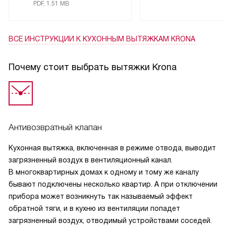
PDF, 1.51 MB
Однажды, когда я готовила блюдо, которое требует
особого внимания, я заметила, что дым начал
скапливаться. Я просто включила вытяжку на
ВСЕ ИНСТРУКЦИИ
К КУХОННЫМ ВЫТЯЖКАМ KRONA
максимальную скорость, и проблема была решена.
Почему стоит выбрать вытяжки Krona
Еще одним преимуществом является то, что вытяжка
работает в двух режимах: отвод и рециркуляция. Это
дает мне возможность выбирать, какой режим
использовать в зависимости от ситуации.
Антивозвратный клапан
Я довольна покупкой. Эта вытяжка не только справляется
со своей задачей, но и прекрасно смотрится на моей
Кухонная вытяжка, включенная в режиме отвода, выводит
кухне. Теперь я могу готовить любимые блюда без
загрязненный воздух в вентиляционный канал.
беспокойства о дыме и запахе.
В многоквартирных домах к одному и тому же каналу
бывают подключены несколько квартир. А при отключении
прибора может возникнуть так называемый эффект
обратной тяги, и в кухню из вентиляции попадет
загрязненный воздух, отводимый устройствами соседей.