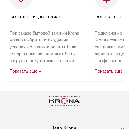
Бесплатная доставка
Бесплатное п
При заказе бытовой техники Krona
Подключение бы
можно выбрать подходящие
Krona осуществ
условия доставки и оплаты. Если
специалистами 
товар в наличии, он может быть
сервисного цент
отгружен покупателю в течение
Профессиональн
трех дней.
гарантия долгой
Показать ещё
Показать ещё
эксплуатации тех
Техника со специальным лейблом
доставляется бесплатно
В Москве техник
по Москве. Выезд за МКАД
лейблом подклю
оплачивается дополнительно.
Выезд мастера 
Возможна доставка товаров
за дополнительн
по России.
Мир Krona