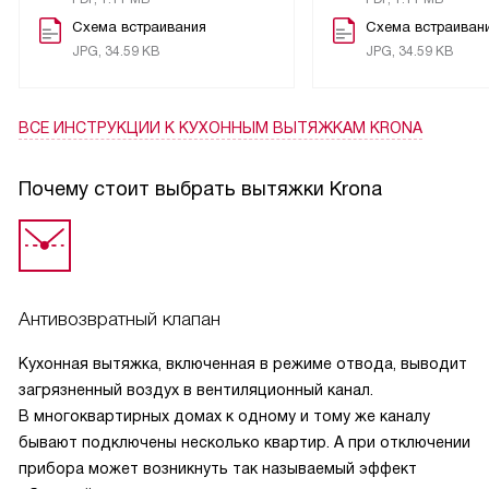
Схема встраивания
Схема встраиван
Управление вытяжкой очень простое и понятное. Все
JPG, 34.59 KB
JPG, 34.59 KB
кнопки четко обозначены, и я сразу поняла, как ими
пользоваться. Это очень удобно, особенно когда у тебя
много дел на кухне и нет времени разбираться в сложных
ВСЕ ИНСТРУКЦИИ
К КУХОННЫМ ВЫТЯЖКАМ KRONA
инструкциях.
Почему стоит выбрать вытяжки Krona
Освещение на вытяжке тоже радует. Оно достаточно
яркое, чтобы я могла видеть, что готовлю, но при этом не
слепит глаза.
Я довольна покупкой и считаю, что вытяжка полностью
Антивозвратный клапан
оправдала мои ожидания. Она не только эффективно
справляется со своими функциями, но и прекрасно
Кухонная вытяжка, включенная в режиме отвода, выводит
выглядит на моей кухне. Очень рада, что сделала этот
загрязненный воздух в вентиляционный канал.
выбор.
В многоквартирных домах к одному и тому же каналу
бывают подключены несколько квартир. А при отключении
прибора может возникнуть так называемый эффект