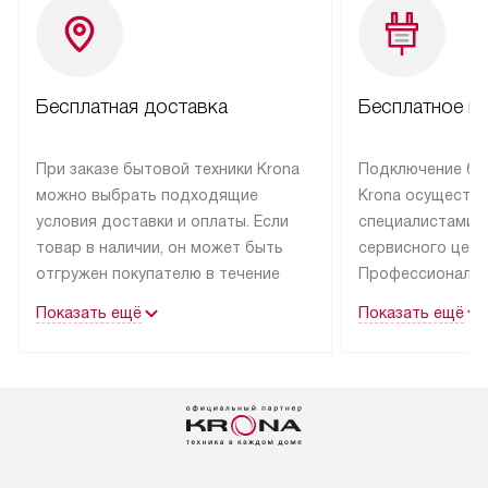
Бесплатная доставка
Бесплатное п
При заказе бытовой техники Krona
Подключение бы
можно выбрать подходящие
Krona осуществ
условия доставки и оплаты. Если
специалистами 
товар в наличии, он может быть
сервисного цент
отгружен покупателю в течение
Профессиональн
трех дней.
гарантия долгой
Показать ещё
Показать ещё
эксплуатации тех
Техника со специальным лейблом
доставляется бесплатно
В Москве техник
по Москве. Выезд за МКАД
лейблом подклю
оплачивается дополнительно.
Выезд мастера 
Возможна доставка товаров
за дополнительн
по России.