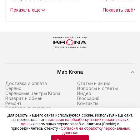
трех дней.
гарантия долгой
Показать ещё
Показать ещё
эксплуатации тех
Техника со специальным лейблом
доставляется бесплатно
В Москве техник
по Москве. Выезд за МКАД
лейблом подклю
оплачивается дополнительно.
Выезд мастера 
Возможна доставка товаров
за дополнительн
по России.
Мир Krona
Доставка и оплата
Статьи и акции
Сервис
Вопросы и ответы
Сервисные центры Krona
Видео
Возврат и обмен
Глоссарий
Ремонт
Контакты
Подборщик вытяжек
Для работы нашего сайта используются cookie. Используя наш сайт,
вы предоставляете
согласие на обработку ваших персональных
данных
с помощью сервисов веб-аналитики (Cookie) и
присоединяетесь к тексту «
Согласия на обработку персональных
данных
»
Политика конфиденциальности