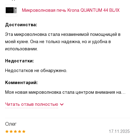
Микроволновая печь Krona QUANTUM 44 BL/IX
Достоинства:
Эта микроволновка стала незаменимой помощницей в
моей кухне. Она не только надежна, но и удобна в
использовании.
Недостатки:
Недостатков не обнаружено.
Комментарий:
Моя новая микроволновка стала центром внимания на
моей кухне. Она не только красиво смотрится, но и
Читать отзыв полностью
выполняет все свои функции на отлично. Я в восторге от
удобства управления - кнопки и поворотный
переключатель очень интуитивно понятны. Дисплей
Олег
всегда показывает нужную информацию, а подсветка
17.11.2025