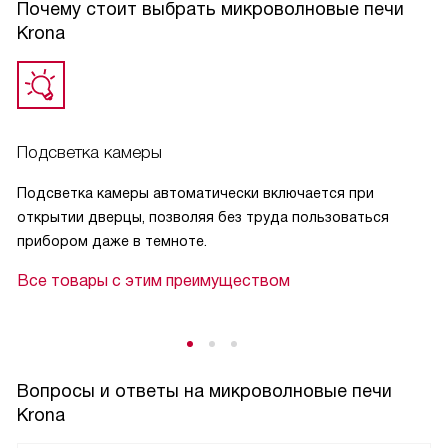
И ещё один плюс - блокировка управления. Она спасла
Почему стоит выбрать микроволновые печи
меня несколько раз, когда мои племянники приходили в
Krona
гости и пытались "поиграть" с микроволновкой.
Всё это делает использование микроволновки простым и
приятным. Я доволен покупкой.
Подсветка камеры
Подсветка камеры автоматически включается при
открытии дверцы, позволяя без труда пользоваться
прибором даже в темноте.
Все товары с этим преимуществом
Вопросы и ответы на микроволновые печи
Krona