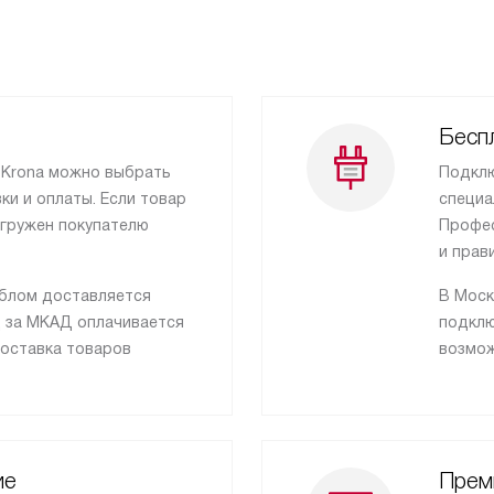
Бесп
 Krona можно выбрать
Подклю
и и оплаты. Если товар
специа
тгружен покупателю
Профес
и прав
йблом доставляется
В Моск
д за МКАД оплачивается
подклю
оставка товаров
возмож
ие
Прем