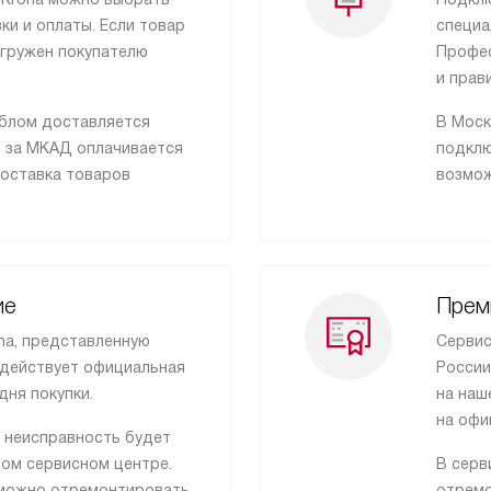
и и оплаты. Если товар
специа
тгружен покупателю
Профес
и прав
йблом доставляется
В Моск
д за МКАД оплачивается
подклю
оставка товаров
возмож
ие
Прем
na, представленную
Сервис
 действует официальная
России
дня покупки.
на наш
на офи
, неисправность будет
ном сервисном центре.
В серв
, можно отремонтировать
отремо