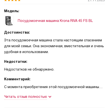
21.11.2025
Модель:
Посудомоечная машина Krona RIVA 45 FS BL
Достоинства:
Эта посудомоечная машина стала настоящим спасением
для моей семьи. Она экономичная, вместительная и очень
удобная в использовании.
Недостатки:
Недостатков не обнаружено.
Комментарий:
С момента приобретения этой посудомоечной машины
качество моей жизни значительно улучшилось. Я забыла о
Читать отзыв полностью
том, что такое мыть посуду руками после каждого приема
пищи. Машина вмещает до 9 комплектов посуды, что