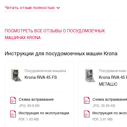
Понравилась и система защиты от протечек. Это
разочаровалась. Работает бесшумно и исправно.
Читать отзыв полностью
добавляет уверенности в безопасности использования
Протечек и проблем с дисплеем еще не было. Советую
машины.
приобрести эту модель.
Также хочется отметить, что машина работает довольно
ПОСМОТРЕТЬ ВСЕ ОТЗЫВЫ
О ПОСУДОМОЕЧНЫХ
тихо. Это важно для меня, так как кухня у меня совмещена
МАШИНАХ KRONA
с гостиной.
Инструкции для посудомоечных машин Krona
В общем, я очень доволен покупкой. Эта машина стала
настоящим помощником на моей кухне.
Посудомоечная машина
Посудомоечная
Krona RIVA 45 FS
Krona RIVA 45
METALLIC
Схема встраивания
Схема встраивани
JPG, 69.6 KB
JPG, 35.65 KB
Инструкция по эксплуатации
Инструкция по экс
PDF, 1.93 MB
PDF, 2.61 MB