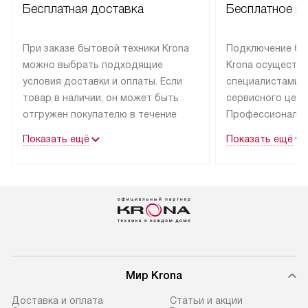
Бесплатная доставка
Бесплатное п
При заказе бытовой техники Krona
Подключение бы
можно выбрать подходящие
Krona осуществ
условия доставки и оплаты. Если
специалистами 
товар в наличии, он может быть
сервисного цент
отгружен покупателю в течение
Профессиональн
трех дней.
гарантия долгой
Показать ещё
Показать ещё
эксплуатации тех
Техника со специальным лейблом
доставляется бесплатно
В Москве техник
по Москве. Выезд за МКАД
лейблом подклю
оплачивается дополнительно.
Выезд мастера 
Возможна доставка товаров
за дополнительн
по России.
Мир Krona
Доставка и оплата
Статьи и акции