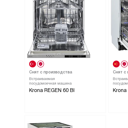
Снят с производства
Снят с
Встраиваемая
Встраив
посудомоечная машина
посудом
Krona REGEN 60 BI
Krona