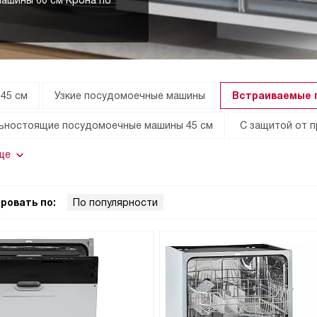
ашины 60 см Крона по
45 см
Узкие посудомоечные машины
Встраиваемые 
ьностоящие посудомоечные машины 45 см
С защитой от 
ще
ровать по:
По популярности