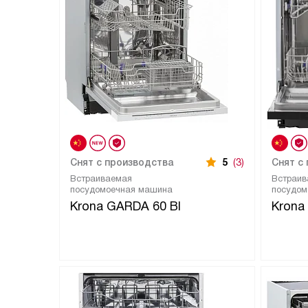
Снят с производства
5
(3)
Снят с
Встраиваемая
Встраив
посудомоечная машина
посудом
Krona GARDA 60 BI
Krona 