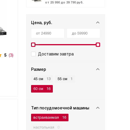
от 25 990 до 39 790 руб.
Цена, руб.
Доставим завтра
5
(3)
Размер
45 см
13
55 см
1
60 см
16
Тип посудомоечной машины
встраиваемая
16
настольная
0