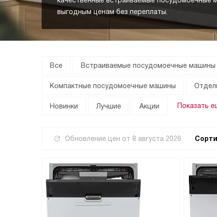
качественные встраиваемые посудомоечные м
выгодным ценам без переплаты.
Все
Встраиваемые посудомоечные машины 
Компактные посудомоечные машины
Отдел
Показать е
Новинки
Лучшие
Акции
Обновление цен от
8 августа 2026
Сорти