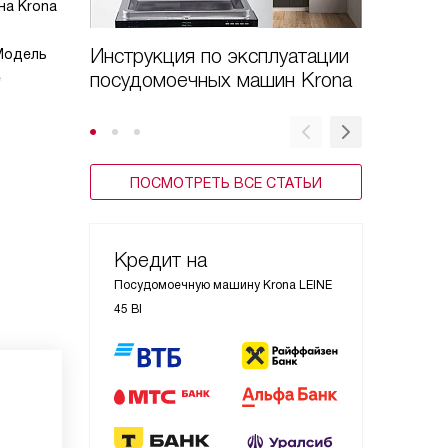
на Krona
Инструкция по эксплуатации
Новые 
 Модель
посудомоечных машин Krona
машины
е
ПОСМОТРЕТЬ ВСЕ СТАТЬИ
Кредит на
Посудомоечную машину Krona LEINE
45 BI