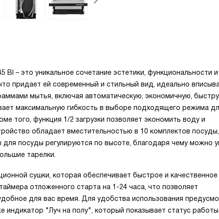
5 BI – это уникальное сочетание эстетики, функциональности и
 что придает ей современный и стильный вид, идеально вписы
аммами мытья, включая автоматическую, экономичную, быстру
ивает максимальную гибкость в выборе подходящего режима д
оме того, функция 1/2 загрузки позволяет экономить воду и
тройство обладает вместительностью в 10 комплектов посуды,
ы для посуды регулируются по высоте, благодаря чему можно 
ольшие тарелки.
ионной сушки, которая обеспечивает быстрое и качественное
таймера отложенного старта на 1-24 часа, что позволяет
удобное для вас время. Для удобства использования предусм
же индикатор "Луч на полу", который показывает статус работ