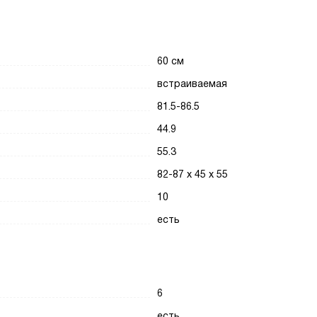
60 см
встраиваемая
81.5-86.5
44.9
55.3
82-87 х 45 х 55
10
есть
6
есть