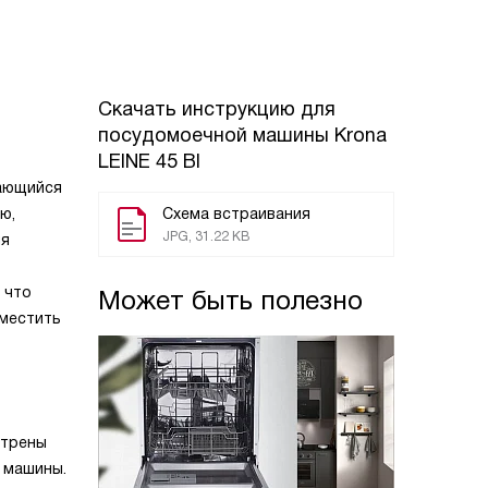
Скачать инструкцию для
посудомоечной машины
Krona
LEINE 45 BI
вающийся
ю,
Схема встраивания
JPG, 31.22 KB
ля
 что
Может быть полезно
уместить
отрены
ы машины.