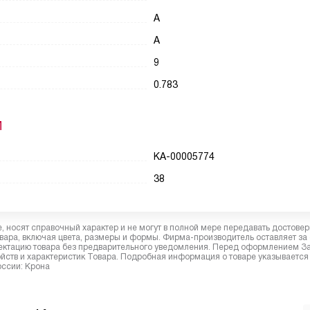
A
A
9
0.783
И
КА-00005774
38
 носят справочный характер и не могут в полной мере передавать достове
вара, включая цвета, размеры и формы. Фирма-производитель оставляет за
лектацию товара без предварительного уведомления. Перед оформлением З
йств и характеристик Товара. Подробная информация о товаре указывается
оссии: Крона