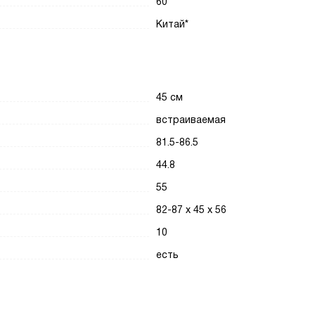
60
Китай*
45 см
встраиваемая
81.5-86.5
44.8
55
82-87 х 45 х 56
10
есть