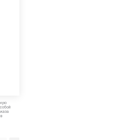
рную
 собой
аказа
 в