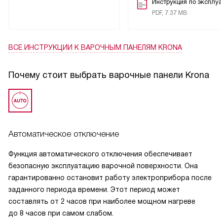
приготовлено.
Инструкция по эксплу
PDF, 7.37 MB
Защита от перегрева и автоматическое отключение – это
то, что делает использование панели безопасным. Моя
жена всегда беспокоилась о безопасности, но с этой
ВСЕ ИНСТРУКЦИИ
К ВАРОЧНЫМ ПАНЕЛЯМ KRONA
панелью она смогла расслабиться.
Почему стоит выбрать варочные панели Krona
В общем, я очень доволен этой покупкой. Эта панель не
только упростила мою жизнь, но и добавила в нее
немного эстетики.
Автоматическое отключение
Функция автоматического отключения обеспечивает
безопасную эксплуатацию варочной поверхности. Она
гарантированно остановит работу электроприбора после
заданного периода времени. Этот период может
составлять от 2 часов при наиболее мощном нагреве
до 8 часов при самом слабом.