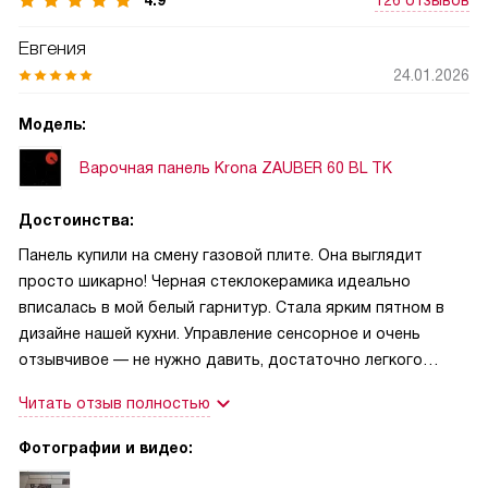
4.9
126 отзывов
Евгения
24.01.2026
Модель:
Варочная панель Krona ZAUBER 60 BL TK
Достоинства:
Панель купили на смену газовой плите. Она выглядит
просто шикарно! Черная стеклокерамика идеально
вписалась в мой белый гарнитур. Стала ярким пятном в
дизайне нашей кухни. Управление сенсорное и очень
отзывчивое — не нужно давить, достаточно легкого
касания. Особенно порадовала функция Stop&Go: когда
Читать отзыв полностью
звонят в дверь или нужно срочно отойти, нажимаю одну
кнопку, и варка ставится на паузу с сохранением всех
Фотографии и видео:
настроек мощности. Это невероятно удобно для