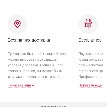
Бесплатная доставка
Бесплатное п
При заказе бытовой техники Krona
Подключение бы
можно выбрать подходящие
Krona осуществ
условия доставки и оплаты. Если
специалистами 
товар в наличии, он может быть
сервисного цент
отгружен покупателю в течение
Профессиональн
трех дней.
гарантия долгой
Показать ещё
Показать ещё
эксплуатации тех
Техника со специальным лейблом
доставляется бесплатно
В Москве техник
по Москве. Выезд за МКАД
лейблом подклю