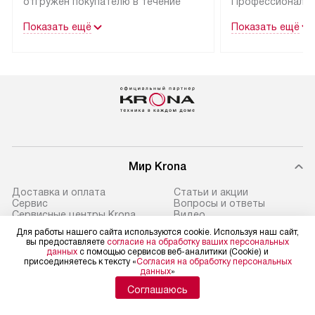
отгружен покупателю в течение
Профессиональн
трех дней.
гарантия долгой
Показать ещё
Показать ещё
эксплуатации тех
Техника со специальным лейблом
доставляется бесплатно
В Москве техник
по Москве. Выезд за МКАД
лейблом подклю
оплачивается дополнительно.
Выезд мастера 
Возможна доставка товаров
за дополнительн
по России.
Мир Krona
Доставка и оплата
Статьи и акции
Сервис
Вопросы и ответы
Сервисные центры Krona
Видео
Возврат и обмен
Глоссарий
Для работы нашего сайта используются cookie. Используя наш сайт,
Ремонт
Контакты
вы предоставляете
согласие на обработку ваших персональных
Подборщик вытяжек
данных
с помощью сервисов веб-аналитики (Cookie) и
присоединяетесь к тексту «
Согласия на обработку персональных
данных
»
Соглашаюсь
Политика конфиденциальности