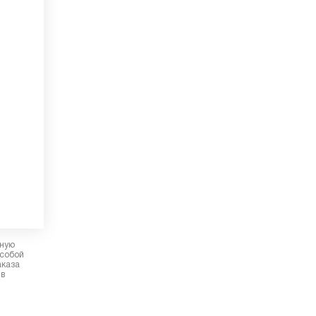
рную
 собой
аказа
 в