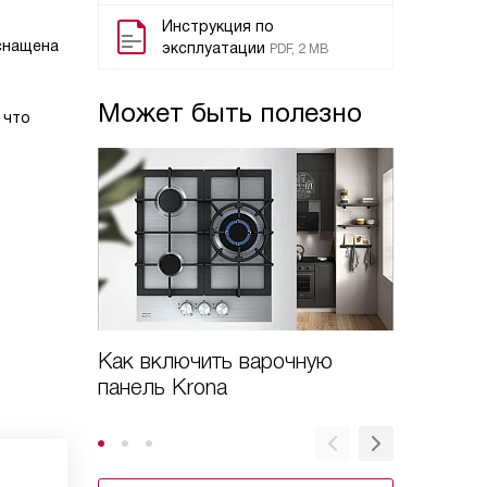
Инструкция по
снащена
эксплуатации
PDF, 2 MB
Может быть полезно
 что
Как включить варочную
Как вк
панель Krona
варочн