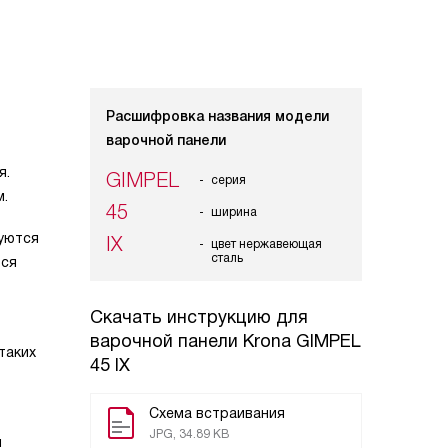
Расшифровка названия модели
варочной панели
я.
GIMPEL
серия
м.
45
ширина
зуются
IX
цвет нержавеющая
сталь
ься
Скачать инструкцию для
варочной панели
Krona GIMPEL
таких
45 IX
Схема встраивания
JPG, 34.89 KB
и