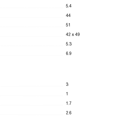
5.4
44
51
42 х 49
5.3
6.9
3
1
1.7
2.6