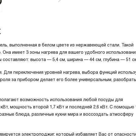
X
дель, выполненная в белом цвете из нержавеющей стали. Такой
 Она имеет 3 зоны нагрева для вашего удобного использовани
составляют: высота — 5,4 см, ширина — 44 см, глубина — 51 с
я. Для переключения уровней нагрева, выбора функций исполь
роля за прибором делает его более универсальным, разобрат
полагают возможность использования любой посуды для
Вт, мощность второй 1,7 кВт и последней 2,6 кВт. С помощью 
азные блюда, различные кухни мира и воссоздать атмосферу
тивируется электроподжиг, который избавляет Вас от опасност