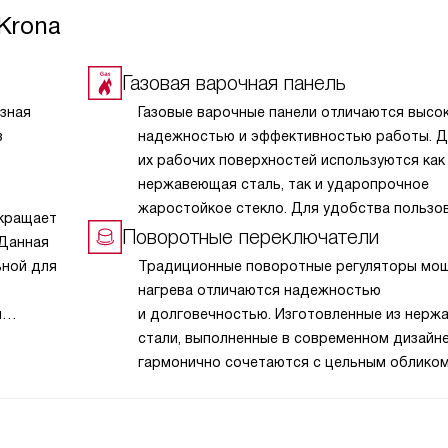
Krona
Газовая варочная панель
зная
Газовые варочные панели отличаются высо
з
надежностью и эффективностью работы. Д
их рабочих поверхностей используются как
нержавеющая сталь, так и ударопрочное
жаростойкое стекло. Для удобства пользо
екращает
в моделях предусмотрена экспресс-конфо
Поворотные переключатели
 Данная
с тройным пламенем, а дополнительно в ко
ьной для
Традиционные поворотные регуляторы мо
поставки идут адаптер для WOK-посуды
нагрева отличаются надежностью
с полусферическим дном и жиклеры для
м
и долговечностью. Изготовленные из нер
сжиженного газа, что позволяет использов
 может
стали, выполненные в современном дизайне
оборудование не только с магистральным,
м.
гармонично сочетаются с цельным облико
но и с баллонным газом. Функции автомати
варочных поверхностей. Современные
электророзжига и «Газ-контроль» обеспеч
переключатели способны выдержать неско
безопасность пользования оборудованием.
десятков тысяч циклов включения—выключ