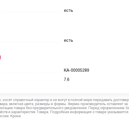
есть
есть
И
КА-00005289
7.6
 носят справочный характер и не могут в полной мере передавать достове
вара, включая цвета, размеры и формы. Фирма-производитель оставляет за
лектацию товара без предварительного уведомления. Перед оформлением З
йств и характеристик Товара. Подробная информация о товаре указывается
оссии: Крона