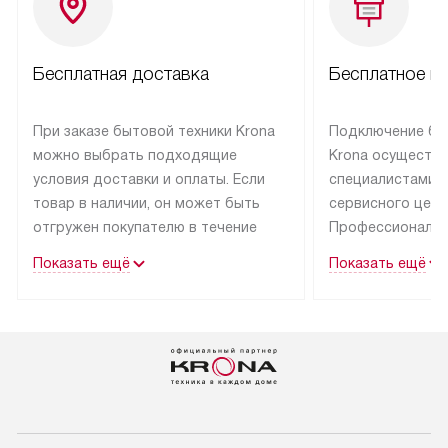
Бесплатная доставка
Бесплатное п
При заказе бытовой техники Krona
Подключение бы
можно выбрать подходящие
Krona осуществ
условия доставки и оплаты. Если
специалистами 
товар в наличии, он может быть
сервисного цент
отгружен покупателю в течение
Профессиональн
трех дней.
гарантия долгой
Показать ещё
Показать ещё
эксплуатации тех
Техника со специальным лейблом
доставляется бесплатно
В Москве техник
по Москве. Выезд за МКАД
лейблом подклю
оплачивается дополнительно.
Выезд мастера 
Возможна доставка товаров
за дополнительн
по России.