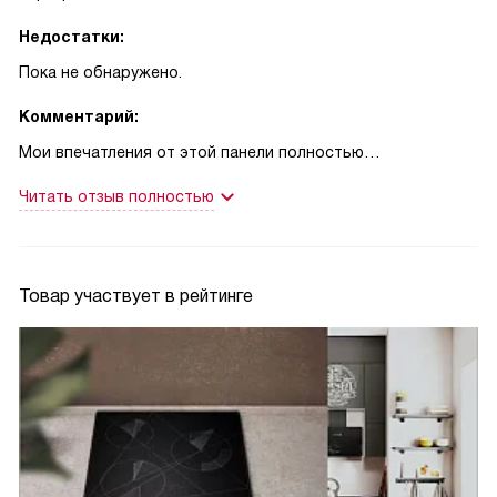
Недостатки:
Пока не обнаружено.
Комментарий:
Мои впечатления от этой панели полностью
положительные. Она стала настоящим украшением моей
Читать отзыв полностью
кухни, удачно вписываясь в любой интерьер благодаря
своему элегантному черному цвету и материалу из
стеклокерамики. Управление панелью простое и
интуитивное, сенсорные переключатели реагируют
Товар участвует в рейтинге
быстро и четко на каждое касание.
Очень удобной для меня стала функция паузы Stop&Go.
Когда приготовление блюда требует постоянного
присутствия, а нужно отлучиться, эта функция становится
настоящим спасением. Например, когда я готовлю соус и
вдруг понимаю, что забыла купить вино, я просто