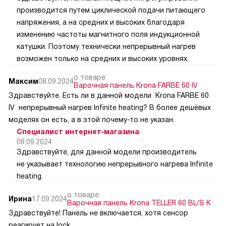
производится путем циклической подачи питающего
напряжения, а на средних и высоких благодаря
изменению частоты магнитного поля индукционной
катушки. Поэтому технически непрерывный нагрев
возможен только на средних и высоких уровнях.
о товаре:
Максим
08.09.2024
Варочная панель Krona FARBE 60 IV
Здравствуйте. Есть ли в данной модели Krona FARBE 60
IV непрерывный нагрев Infinite heating? В более дешёвых
моделях он есть, а в этой почему-то не указан.
Специалист интернет-магазина
08.09.2024
Здравствуйте, для данной модели производитель
не указывает технологию непрерывного нагрева Infinite
heating.
о товаре:
Ирина
17.09.2024
Варочная панель Krona TELLER 60 BL/S K
Здравствуйте! Панель не включается, хотя сенсор
реагирует на lock.