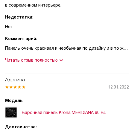
в современном интерьере.
Недостатки:
Нет
Комментарий:
Панель очень красивая и необычная по дизайну и в то же
время простаяв управлении и обслуживании. На кухне
Читать отзыв полностью
смотрится шикарно. Работает на высшем уровне. Самая
быстрая и шустрая из тех, что мы смотрели при выборе.
Аделина
12.01.2022
Модель:
Варочная панель Krona MERIDIANA 60 BL
Достоинства: