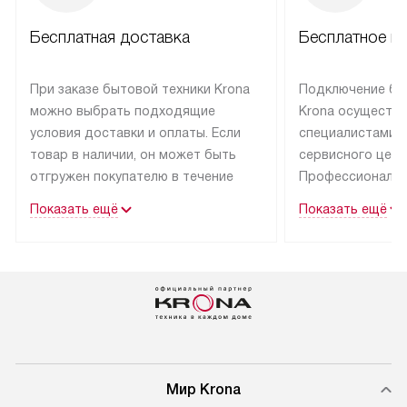
Бесплатная доставка
Бесплатное п
При заказе бытовой техники Krona
Подключение бы
можно выбрать подходящие
Krona осуществ
условия доставки и оплаты. Если
специалистами 
товар в наличии, он может быть
сервисного цент
отгружен покупателю в течение
Профессиональн
трех дней.
гарантия долгой
Показать ещё
Показать ещё
эксплуатации тех
Техника со специальным лейблом
доставляется бесплатно
В Москве техник
по Москве. Выезд за МКАД
лейблом подклю
оплачивается дополнительно.
Выезд мастера 
Возможна доставка товаров
за дополнительн
по России.
Мир Krona