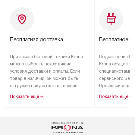
Бесплатная доставка
Бесплатное п
При заказе бытовой техники Krona
Подключение бы
можно выбрать подходящие
Krona осуществ
условия доставки и оплаты. Если
специалистами 
товар в наличии, он может быть
сервисного цент
отгружен покупателю в течение
Профессиональн
трех дней.
гарантия долгой
Показать ещё
Показать ещё
эксплуатации тех
Техника со специальным лейблом
доставляется бесплатно
В Москве техник
по Москве. Выезд за МКАД
лейблом подклю
оплачивается дополнительно.
Выезд мастера 
Возможна доставка товаров
за дополнительн