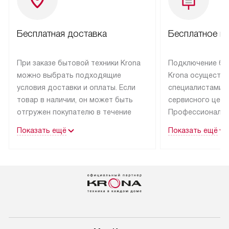
Бесплатная доставка
Бесплатное п
При заказе бытовой техники Krona
Подключение бы
можно выбрать подходящие
Krona осуществ
условия доставки и оплаты. Если
специалистами 
товар в наличии, он может быть
сервисного цент
отгружен покупателю в течение
Профессиональн
трех дней.
гарантия долгой
Показать ещё
Показать ещё
эксплуатации тех
Техника со специальным лейблом
доставляется бесплатно
В Москве техник
по Москве. Выезд за МКАД
лейблом подклю
оплачивается дополнительно.
Выезд мастера 
Возможна доставка товаров
за дополнительн
по России.