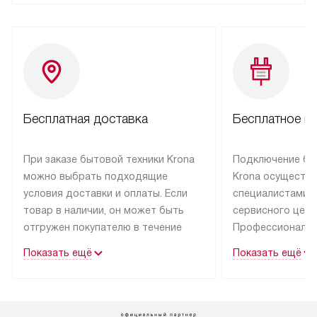
Бесплатная доставка
Бесплатное п
При заказе бытовой техники Krona
Подключение бы
можно выбрать подходящие
Krona осуществ
условия доставки и оплаты. Если
специалистами 
товар в наличии, он может быть
сервисного цент
отгружен покупателю в течение
Профессиональн
трех дней.
гарантия долгой
Показать ещё
Показать ещё
эксплуатации тех
Техника со специальным лейблом
доставляется бесплатно
В Москве техник
по Москве. Выезд за МКАД
лейблом подклю