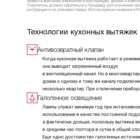
право на внесение изменений в конструкцию, дизайн и комп
Покупатель должен обратиться к Продавцу для уточнения сво
инструкции и на упаковке товара. Используемое название в Р
Технологии кухонных вытяжек 
Антивозвратный клапан
Когда кухонная вытяжка работает в режиме
она выводит загрязненный воздух
в вентиляционный канал. Но в многокварти
домах к одному и тому же каналу подключе
несколько квартир. При отключении прибор
возникает так называемый эффект обратной
Галогенное освещение
и в кухню из вентиляции может поступить
Лампы служат минимум год при интенсивно
загрязненный воздух, отводимый устройст
использовании в качестве постоянной подс
соседей. Кроме неприятных запахов,
а фактически дольше, поскольку вытяжка в
из вентиляционного канала на кухню может
в среднем час-полтора в сутки в общей сл
пыль. Эта функция полезна и для частных
Еще одно достоинство галогенных источни