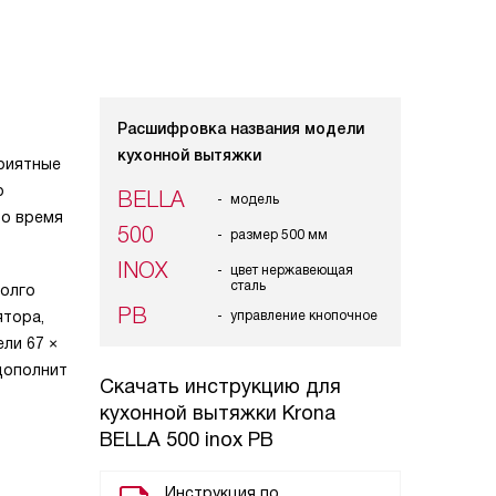
Расшифровка названия модели
кухонной вытяжки
приятные
р
BELLA
модель
во время
500
размер 500 мм
INOX
цвет нержавеющая
сталь
долго
PB
ятора,
управление кнопочное
ли 67 ×
 дополнит
Скачать инструкцию для
кухонной вытяжки
Krona
BELLA 500 inox PB
Инструкция по