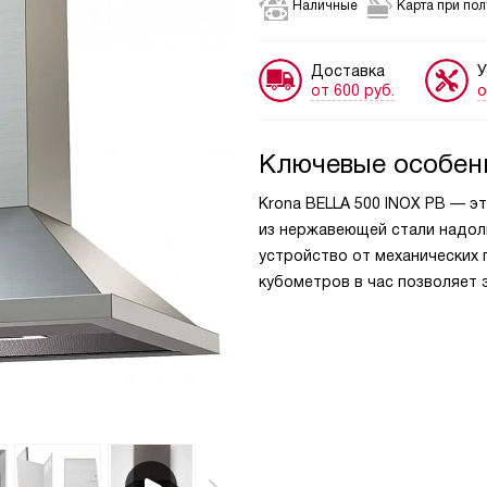
Наличные
Карта при по
Доставка
У
от 600 руб.
о
Ключевые особен
Krona BELLA 500 INOX PB — э
из нержавеющей стали надол
устройство от механических 
кубометров в час позволяет 
приготовления пищи.