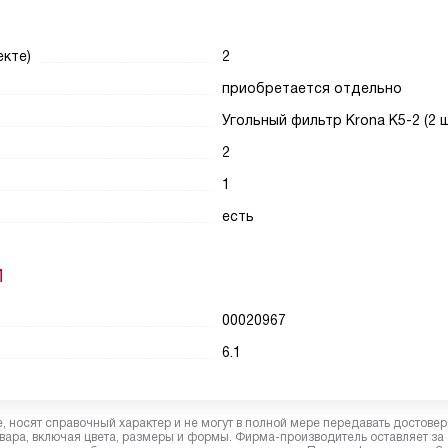
кте)
2
приобретается отдельно
Угольный фильтр Krona K5-2 (2 
2
1
есть
И
00020967
6.1
 носят справочный характер и не могут в полной мере передавать достове
вара, включая цвета, размеры и формы. Фирма-производитель оставляет за