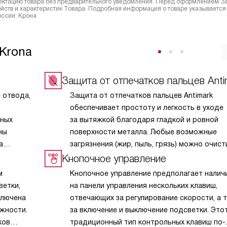
лектацию товара без предварительного уведомления. Перед оформлением З
йств и характеристик Товара. Подробная информация о товаре указывается
оссии: Крона
Krona
Защита от отпечатков пальцев Anti
 отвода,
Защита от отпечатков пальцев Antimark
обеспечивает простоту и легкость в уходе
рных
за вытяжкой благодаря гладкой и ровной
ны
поверхности металла. Любые возможные
а
загрязнения (жир, пыль, грязь) можно очист
 тяги,
быстро и просто без дополнительных усили
Кнопочное управление
инновационный способ шлифовки помогает
м
Кнопочное управление предполагает налич
вами
защитить поверхность корпуса прибора
ветки,
на панели управления нескольких клавиш,
от отпечатков пальцев, ранее неизбежно
ключена
отвечающих за регулирование скорости, а 
 попасть
появлявшихся в процессе применения
ожности.
за включение и выключение подсветки. Это
оборудования при касании панели управлен
ков
традиционный тип контрольных клавиш по-