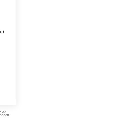
шт)
рную
 собой