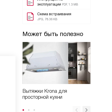
эксплуатации
PDF, 1.3 MB
Схема встраивания
JPG, 78.36 KB
Может быть полезно
Вытяжки Krona для
Зачем 
просторной кухни
телеск
направ
шкафу