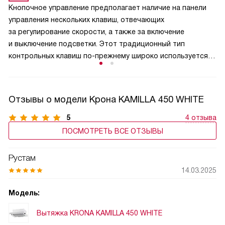
Кнопочное управление предполагает наличие на панели
неприятных запахов, из вентиляционного канала на кухню
управления нескольких клавиш, отвечающих
может попасть пыль. Эта функция полезна и для частных
за регулирование скорости, а также за включение
домовладений, поскольку не дает попасть в помещение
и выключение подсветки. Этот традиционный тип
аллергенной пыльце растений и вредным насекомым.
контрольных клавиш по-прежнему широко используется,
и одними из главных его преимуществ являются простота
и надежность, проверенные временем. Современные
органы управления выдерживают десятки тысяч циклов
Отзывы о модели Крона KAMILLA 450 WHITE
включения-выключения и безупречно служат весь период
использования изделия.
5
4 отзыва
ПОСМОТРЕТЬ ВСЕ ОТЗЫВЫ
Рустам
14.03.2025
Модель:
Вытяжка KRONA KAMILLA 450 WHITE