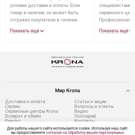
условия доставки и оплаты. Если
специалистами 
товар в наличии, он может быть
сервисного цент
отгружен покупателю в течение
Профессиональн
трех дней.
гарантия долгой
Показать ещё
Показать ещё
эксплуатации тех
Техника со специальным лейблом
доставляется бесплатно
В Москве техник
по Москве. Выезд за МКАД
лейблом подклю
оплачивается дополнительно.
Выезд мастера 
Возможна доставка товаров
за дополнительн
по России.
Мир Krona
Доставка и оплата
Статьи и акции
Сервис
Вопросы и ответы
Сервисные центры Krona
Видео
Возврат и обмен
Глоссарий
Ремонт
Контакты
Подборщик вытяжек
Для работы нашего сайта используются cookie. Используя наш сайт,
вы предоставляете
согласие на обработку ваших персональных