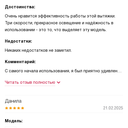
Достоинства:
Очень нравится эффективность работы этой вытяжки.
Три скорости, прекрасное освещение и надёжность в
использовании - это то, что выделяет эту модель.
Недостатки:
Никаких недостатков не заметил.
Комментарий:
С самого начала использования, я был приятно удивлен
функциональностью и эффективностью работы этой
Читать отзыв полностью
вытяжки. Она идеально вписывается в интерьер моей
кухни и не вызывает никаких проблем при установке и
использовании. Мне особенно нравится, что управление
Данила
вытяжкой очень простое и удобное, благодаря
21.02.2025
кнопочному типу.
Модель:
Освещение - еще один важный аспект, который я хотел бы