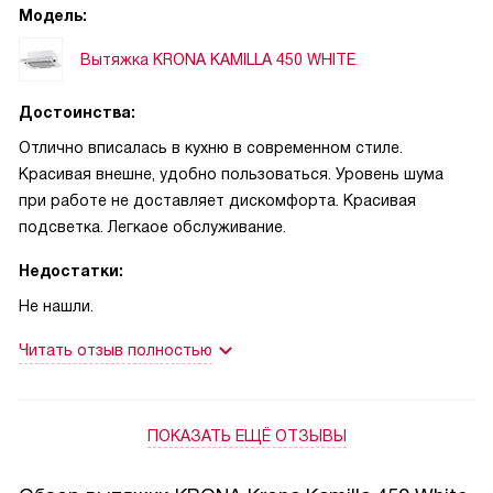
хороший свет, что важно при приготовлении пищи.
Модель:
Вытяжка KRONA KAMILLA 450 WHITE
Режим работы вытяжки включает в себя отвод и
рециркуляцию, что позволяет эффективно очищать
Достоинства:
воздух от запахов и жира. В комплекте идут два
жироулавливающих фильтра, что очень удобно.
Отлично вписалась в кухню в современном стиле.
Красивая внешне, удобно пользоваться. Уровень шума
Что касается работы, то вытяжка работает довольно
при работе не доставляет дискомфорта. Красивая
тихо, шум не мешает общению или просмотру телевизора.
подсветка. Легкаое обслуживание.
Недостатки:
Установка не вызвала проблем, все необходимое для
монтажа было в комплекте.
Не нашли.
Читать отзыв полностью
Я доволен покупкой. Вытяжка оправдала все мои
ожидания. Она функциональна, эффективна и при этом не
портит общего вида кухни. Рекомендую всем, кто ищет
надежную и качественную вытяжку.
ПОКАЗАТЬ ЕЩЁ ОТЗЫВЫ