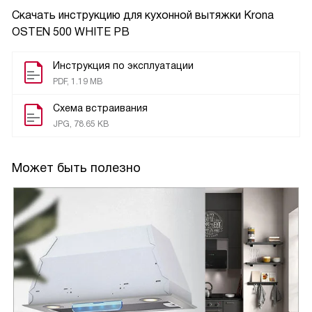
меня, так как я ценю комфорт и спокойствие на своей
Скачать инструкцию для кухонной вытяжки
Krona
кухне.
OSTEN 500 WHITE PB
Особенно мне нравится, что управление вытяжкой
Инструкция по эксплуатации
осуществляется кнопочным способом, что очень удобно.
PDF, 1.19 MB
Три скорости работы позволяют мне выбрать
Схема встраивания
необходимую в зависимости от того, что я готовлю.
JPG, 78.65 KB
Дополнительным преимуществом является наличие
светодиодного освещения. Оно дает достаточно света и
Может быть полезно
при этом потребляет минимальное количество энергии.
Несмотря на то, что моя кухня небольшая, это устройство
прекрасно справляется со своей работой.
Производительность в 455 м3/ч вполне достаточно для
моей кухни площадью 7 м2.
В комплекте идет угольный фильтр, что является
большим плюсом. Он помогает улучшить качество воздуха