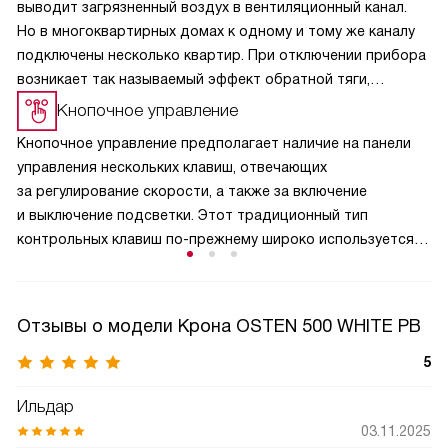
выводит загрязненный воздух в вентиляционный канал.
Но в многоквартирных домах к одному и тому же каналу
подключены несколько квартир. При отключении прибора
возникает так называемый эффект обратной тяги,
и в кухню из вентиляции может поступить загрязненный
Кнопочное управление
воздух, отводимый устройствами соседей. Кроме
Кнопочное управление предполагает наличие на панели
неприятных запахов, из вентиляционного канала на кухню
управления нескольких клавиш, отвечающих
может попасть пыль. Эта функция полезна и для частных
за регулирование скорости, а также за включение
домовладений, поскольку не дает попасть в помещение
и выключение подсветки. Этот традиционный тип
аллергенной пыльце растений и вредным насекомым.
контрольных клавиш по-прежнему широко используется,
и одними из главных его преимуществ являются простота
и надежность, проверенные временем. Современные
органы управления выдерживают десятки тысяч циклов
Отзывы о модели Крона OSTEN 500 WHITE PB
включения-выключения и безупречно служат весь период
использования изделия.
5
Ильдар
03.11.2025