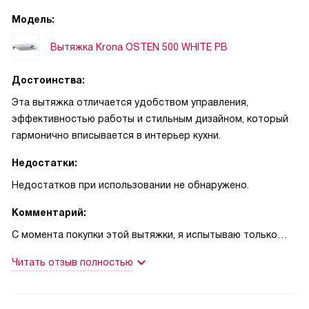
Модель:
Вытяжка Krona OSTEN 500 WHITE PB
Достоинства:
Эта вытяжка отличается удобством управления,
эффективностью работы и стильным дизайном, который
гармонично вписывается в интерьер кухни.
Недостатки:
Недостатков при использовании не обнаружено.
Комментарий:
С момента покупки этой вытяжки, я испытываю только
положительные эмоции. Она не только справляется со
Читать отзыв полностью
своей основной задачей - отводом и рециркуляцией
воздуха, но и делает это достаточно тихо. Я заметил, что
уровень шума не превышает 30 дБ, что очень важно для