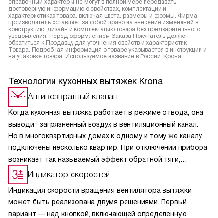
справочный характер и не могут в полной мере передавать
достоверную информацию о свойствах, комплектации и
характеристиках товара, включая цвета, размеры и формы. Фирма-
производитель оставляет за собой право на внесение изменений в
конструкцию, дизайн и комплектацию товара без предварительного
уведомления. Перед оформлением Заказа Покупатель должен
обратиться к Продавцу для уточнения свойств и характеристик
Товара. Подробная информация о товаре указывается в инструкции и
на упаковке товара. Используемое название в России: Крона
Технологии кухонных вытяжек Krona
Антивозвратный клапан
Когда кухонная вытяжка работает в режиме отвода, она
выводит загрязненный воздух в вентиляционный канал.
Но в многоквартирных домах к одному и тому же каналу
подключены несколько квартир. При отключении прибора
возникает так называемый эффект обратной тяги,
и в кухню из вентиляции может поступить загрязненный
Индикатор скоростей
воздух, отводимый устройствами соседей. Кроме
Индикация скорости вращения вентилятора вытяжки
неприятных запахов, из вентиляционного канала на кухню
может быть реализована двумя решениями. Первый
может попасть пыль. Эта функция полезна и для частных
вариант — над кнопкой, включающей определенную
домовладений, поскольку не дает попасть в помещение