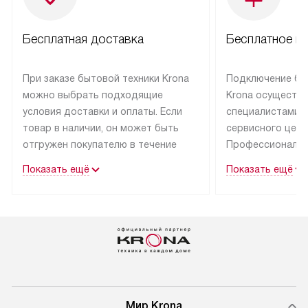
Бесплатная доставка
Бесплатное п
При заказе бытовой техники Krona
Подключение бы
можно выбрать подходящие
Krona осуществ
условия доставки и оплаты. Если
специалистами 
товар в наличии, он может быть
сервисного цент
отгружен покупателю в течение
Профессиональн
трех дней.
гарантия долгой
Показать ещё
Показать ещё
эксплуатации тех
Техника со специальным лейблом
доставляется бесплатно
В Москве техник
по Москве. Выезд за МКАД
лейблом подклю
оплачивается дополнительно.
Выезд мастера 
Возможна доставка товаров
за дополнительн
по России.
Мир Krona