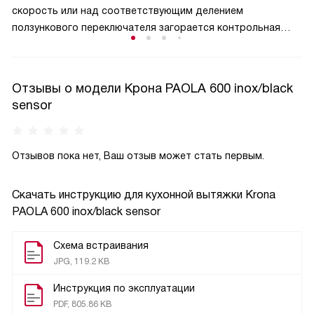
скорость или над соответствующим делением
аллергенной пыльце растений и вредным насекомым.
ползункового переключателя загорается контрольная
лампа, сигнализирующая о выбранной частоте вращения
вентилятора. Второй вариант —
на жидкокристаллическом дисплее появляется цифра,
Отзывы о модели Крона PAOLA 600 inox/black
соответствующая скорости работы устройства. Кроме
sensor
того, ламповые индикаторы скорости могут оповещать
миганием о нештатной работе прибора, в этом случае
лучше выключить устройство и обратиться в службу
Отзывов пока нет, Ваш отзыв может стать первым.
технической поддержки.
Скачать инструкцию для кухонной вытяжки
Krona
PAOLA 600 inox/black sensor
Схема встраивания
JPG, 119.2 KB
Инструкция по эксплуатации
PDF, 805.86 KB