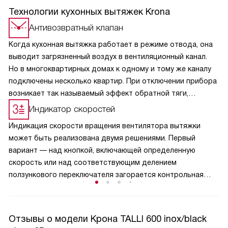
Технологии кухонных вытяжек Krona
Антивозвратный клапан
Когда кухонная вытяжка работает в режиме отвода, она
выводит загрязненный воздух в вентиляционный канал.
Но в многоквартирных домах к одному и тому же каналу
подключены несколько квартир. При отключении прибора
возникает так называемый эффект обратной тяги,
и в кухню из вентиляции может поступить загрязненный
Индикатор скоростей
воздух, отводимый устройствами соседей. Кроме
Индикация скорости вращения вентилятора вытяжки
неприятных запахов, из вентиляционного канала на кухню
может быть реализована двумя решениями. Первый
может попасть пыль. Эта функция полезна и для частных
вариант — над кнопкой, включающей определенную
домовладений, поскольку не дает попасть в помещение
скорость или над соответствующим делением
аллергенной пыльце растений и вредным насекомым.
ползункового переключателя загорается контрольная
лампа, сигнализирующая о выбранной частоте вращения
вентилятора. Второй вариант —
на жидкокристаллическом дисплее появляется цифра,
Отзывы о модели Крона TALLI 600 inox/black
соответствующая скорости работы устройства. Кроме