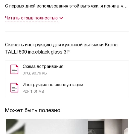
С первых дней использования этой вытяжки, я поняла, что
сделала правильный выбор. Она не только эффективно
Читать отзыв полностью
очищает воздух на моей кухне, но и добавляет
изысканный штрих в интерьер. Черное стекло и
нержавеющая сталь выглядят очень стильно и
современно.
Скачать инструкцию для кухонной вытяжки
Krona
TALLI 600 inox/black glass 3P
Мне особенно нравится, что управление вытяжкой
простое и понятное. Три скорости позволяют мне
Схема встраивания
выбирать нужный режим в зависимости от того, что я
JPG, 90.79 KB
готовлю. Индикатор скоростей удобен и информативен.
Инструкция по эксплуатации
PDF, 1.01 MB
Освещение светодиодными лампами делает процесс
приготовления еды более комфортным, особенно в
вечернее время. Два угольных фильтра, которые
Может быть полезно
приобретаются отдельно, эффективно улавливают жир и
запахи, сохраняя воздух на кухне свежим и чистым.