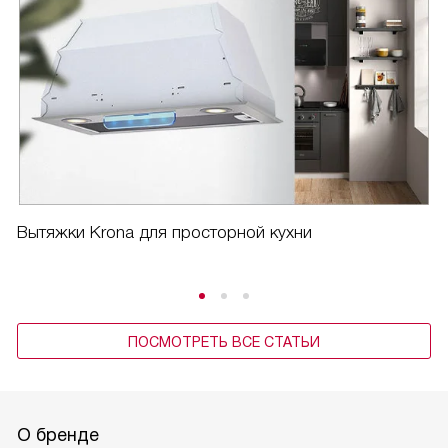
Помимо этого, у вытяжки есть откидная панель из
закаленного стекла, что очень удобно при уборке. А
антивозвратный клапан предотвращает обратный поток
воздуха, что особенно важно в холодное время года.
Эта вытяжка стала не просто устройством для очистки
воздуха, но и важной частью моего дома. Она помогает
мне создать идеальные условия для приготовления пищи
и просто наслаждаться временем, проведенным на кухне.
Я довольна покупкой и с уверенностью могу
Вытяжки Krona для просторной кухни
рекомендовать эту вытяжку всем, кто ценит комфорт и
качество.
ПОСМОТРЕТЬ ВСЕ СТАТЬИ
О бренде