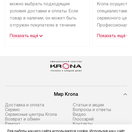
можно выбрать подходящие
Krona осуществ
условия доставки и оплаты. Если
специалистами 
товар в наличии, он может быть
сервисного цент
отгружен покупателю в течение
Профессиональн
трех дней.
гарантия долгой
Показать ещё
Показать ещё
эксплуатации тех
Техника со специальным лейблом
доставляется бесплатно
В Москве техник
по Москве. Выезд за МКАД
лейблом подклю
оплачивается дополнительно.
Выезд мастера 
Возможна доставка товаров
за дополнительн
по России.
Мир Krona
Доставка и оплата
Статьи и акции
Сервис
Вопросы и ответы
Сервисные центры Krona
Видео
Возврат и обмен
Глоссарий
Ремонт
Контакты
Подборщик вытяжек
Для работы нашего сайта используются cookie. Используя наш сайт,