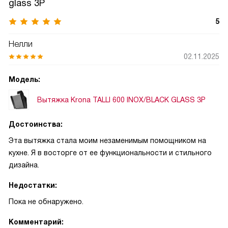
glass 3P
того, ламповые индикаторы скорости могут оповещать
миганием о нештатной работе прибора, в этом случае
5
лучше выключить устройство и обратиться в службу
Нелли
технической поддержки.
02.11.2025
Модель:
Вытяжка Krona TALLI 600 INOX/BLACK GLASS 3P
Достоинства:
Эта вытяжка стала моим незаменимым помощником на
кухне. Я в восторге от ее функциональности и стильного
дизайна.
Недостатки:
Пока не обнаружено.
Комментарий: