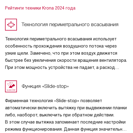
Рейтинги техники Krona 2024 года
Технология периметрального всасывания
Технология периметрального всасывания использует
особенность прохождения воздушного потока через
узкие щели. Замечено, что при этом воздух движется
быстрее без увеличения скорости вращения вентилятора.
При этом мощность устройства не падает, а расход
энергии оказывается заметно меньше. Такое изобретение
позволилао конструкторам отказаться от громоздких
Функция «Slide-stop»
корпусов, занимавших много пространства в помещении.
Еще одно преимущество —заметное снижение уровня
Фирменная технология «Slide-stop» позволяет
шума электромотора, поскольку высокая
автоматически включить вытяжку при выдвижении планки
производительность обеспечивается уже на начальных
либо, наоборот, выключить при обратном действии.
скоростях.
В этом случае вытяжка запоминает последние настройки
режима функционирования. Данная функция значительно