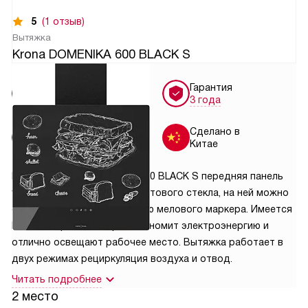
5
(1 отзыв)
Вытяжка
Krona DOMENIKA 600 BLACK S
Условия
Гарантия
доставки
3 года
Установка
Сделано в
от 7000 руб.
Китае
Вытяжка Krona DOMENIKA 600 BLACK S передняя панель
устройства выполнена из матового стекла, на ней можно
оставлять записи с помощью мелового маркера. Имеется
LED освещение, которое экономит электроэнергию и
отлично освещают рабочее место. Вытяжка работает в
двух режимах рециркуляция воздуха и отвод.
Читать подробнее
2 место