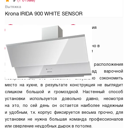
5
(1 отзыв)
Вытяжка
Krona IRIDA 900 WHITE SENSOR
Условия
Гарантия
доставки
3 года
Установка
Сделано в
от 15000 руб.
Турции
Наклонные вытяжки называются так из-за расположения
основного корпуса под углом над варочной
поверхностью, это позволяет визуально сэкономить
место на кухне, в результате конструкция не выглядит
слишком большой и громоздкой. Настенный способ
установки используется довольно давно, несмотря
на это, по сей день он остается наиболее надежным
и удобным, т.к. корпус фиксируется весьма прочно, для
установки не нужна большая команда профессионалов
или сверление неудобных дырок в потолке.