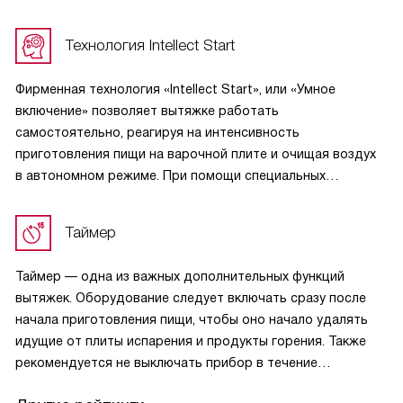
облегчает управление прибором и заметно повышает
удобство его использования. Механическая часть
Технология Intellect Start
и контактная группа выдвижной планки рассчитаны
на десятки тысяч циклов включения—выключения, что
Фирменная технология «Intellect Start», или «Умное
гарантирует работу без сбоев в течение всего срока
включение» позволяет вытяжке работать
службы изделия.
самостоятельно, реагируя на интенсивность
приготовления пищи на варочной плите и очищая воздух
в автономном режиме. При помощи специальных
датчиков система Intellect Start анализирует и запоминает
состав воздуха на кухне. Когда после появления
Таймер
загрязнений его состав меняется, устройство включается.
При этом прибор сам подбирает необходимую скорость
Таймер — одна из важных дополнительных функций
вращения вентилятора для оптимального очищения
вытяжек. Оборудование следует включать сразу после
воздуха в зависимости от интенсивности испарений,
начала приготовления пищи, чтобы оно начало удалять
а после завершения приготовления пищи автоматически
идущие от плиты испарения и продукты горения. Также
выключится.
рекомендуется не выключать прибор в течение
нескольких минут после завершения готовки, чтобы