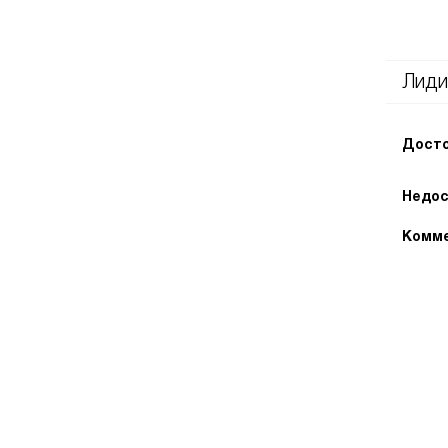
Лиди
Досто
Недос
Комме