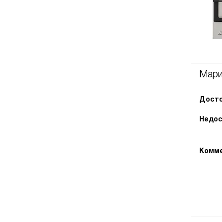
Мари
Досто
Недос
Комме