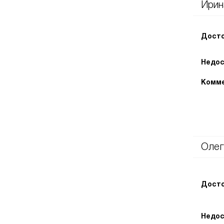
Ирин
Досто
Недос
Комме
Олег
Досто
Недос