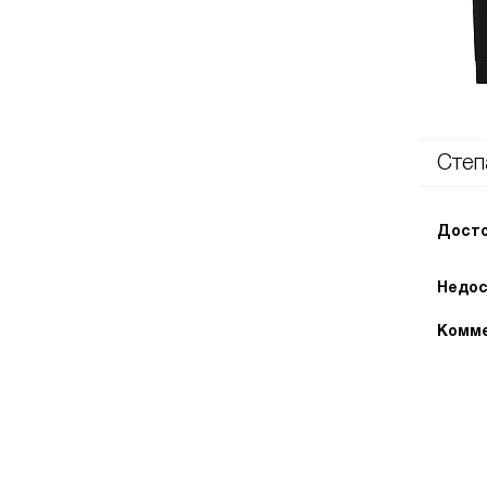
Степ
Досто
Недос
Комме