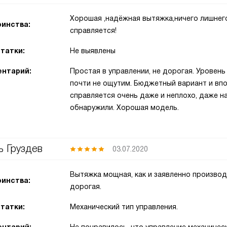
Хорошая ,надёжная вытяжка,ничего лишнего
инства:
справляется!
татки:
Не выявлены
нтарий:
Простая в управлении, не дорогая. Уровен
почти не ощутим. Бюджетный вариант и впо
справляется очень даже и неплохо, даже н
обнаружили. Хорошая модель.
ь Груздев
03.07.2020
Вытяжка мощная, как и заявленно производ
инства:
дорогая.
татки:
Механический тип управления.