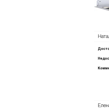
Ната
Досто
Недос
Комме
Елен