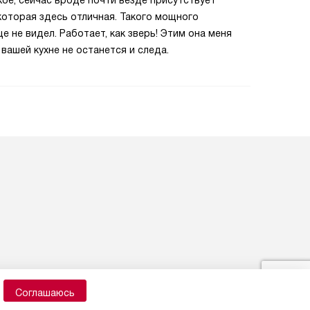
кое, сейчас вроде почти везде присутствует
 которая здесь отличная. Такого мощного
е не видел. Работает, как зверь! Этим она меня
 вашей кухне не останется и следа.
Соглашаюсь
Карта сайта