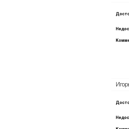
Досто
Недос
Комме
Игор
Досто
Недос