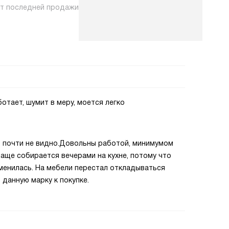
нт последней продажи
ботает, шумит в меру, моется легко
о почти не видно.Довольны работой, минимумом
чаще собирается вечерами на кухне, потому что
менилась. На мебели перестал откладываться
 данную марку к покупке.