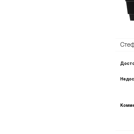
Стеф
Досто
Недос
Комме