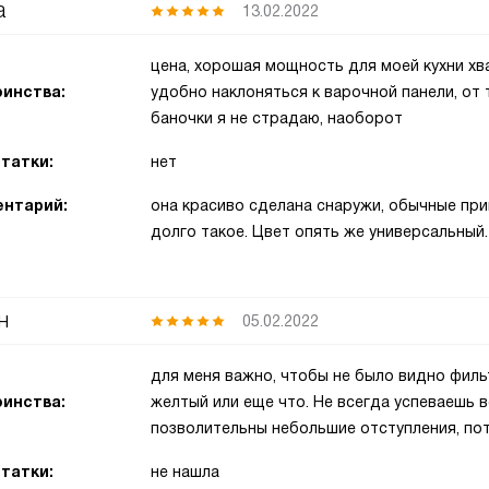
а
13.02.2022
цена, хорошая мощность для моей кухни хва
инства:
удобно наклоняться к варочной панели, от 
баночки я не страдаю, наоборот
татки:
нет
нтарий:
она красиво сделана снаружи, обычные при
долго такое. Цвет опять же универсальный.
н
05.02.2022
для меня важно, чтобы не было видно фильт
инства:
желтый или еще что. Не всегда успеваешь в
позволительны небольшие отступления, пот
татки:
не нашла