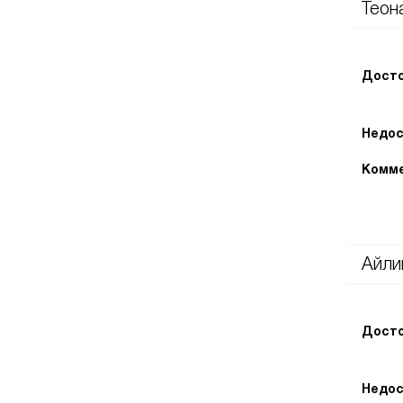
Теон
Досто
Недос
Комме
Айли
Досто
Недос