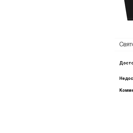
Свят
Досто
Недос
Комме