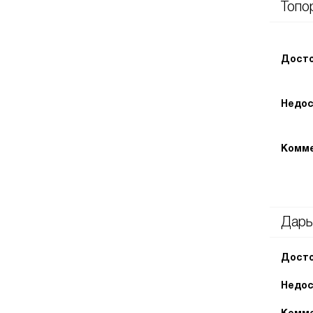
Топо
Досто
Недос
Комме
Дарь
Досто
Недос