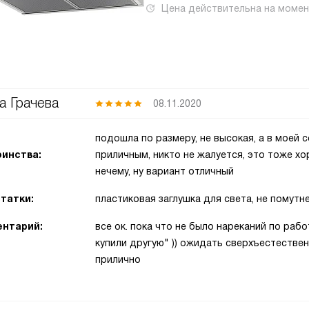
Цена действительна на моме
а Грачева
08.11.2020
подошла по размеру, не высокая, а в моей 
инства:
приличным, никто не жалуется, это тоже х
нечему, ну вариант отличный
татки:
пластиковая заглушка для света, не помутн
нтарий:
все ок. пока что не было нареканий по рабо
купили другую" )) ожидать сверхъестествен
прилично