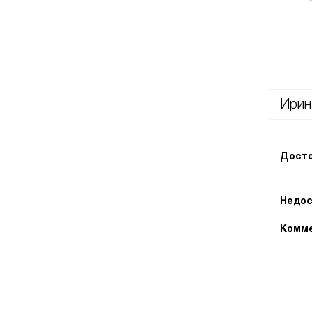
Ирин
Досто
Недос
Комме