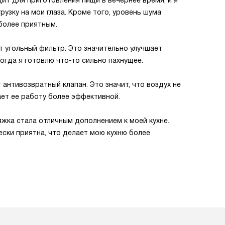
т для приготовления пищи в вечернее время, и я
рузку на мои глаза. Кроме того, уровень шума
более приятным.
т угольный фильтр. Это значительно улучшает
когда я готовлю что-то сильно пахнущее.
 антивозвратный клапан. Это значит, что воздух не
ает ее работу более эффективной.
яжка стала отличным дополнением к моей кухне.
ески приятна, что делает мою кухню более