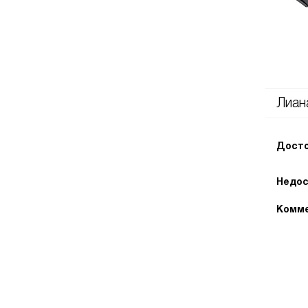
Лиан
Досто
Недос
Комме