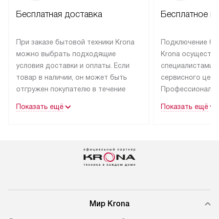
Бесплатная доставка
Бесплатное п
При заказе бытовой техники Krona
Подключение бы
можно выбрать подходящие
Krona осуществ
условия доставки и оплаты. Если
специалистами 
товар в наличии, он может быть
сервисного цент
отгружен покупателю в течение
Профессиональн
трех дней.
гарантия долгой
Показать ещё
Показать ещё
эксплуатации тех
Техника со специальным лейблом
доставляется бесплатно
В Москве техник
по Москве. Выезд за МКАД
лейблом подклю
оплачивается дополнительно.
Выезд мастера 
Возможна доставка товаров
за дополнительн
по России.
Мир Krona