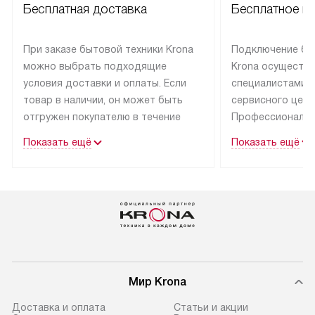
Бесплатная доставка
Бесплатное п
При заказе бытовой техники Krona
Подключение бы
можно выбрать подходящие
Krona осуществ
условия доставки и оплаты. Если
специалистами 
товар в наличии, он может быть
сервисного цент
отгружен покупателю в течение
Профессиональн
трех дней.
гарантия долгой
Показать ещё
Показать ещё
эксплуатации тех
Техника со специальным лейблом
доставляется бесплатно
В Москве техник
по Москве. Выезд за МКАД
лейблом подклю
оплачивается дополнительно.
Выезд мастера 
Возможна доставка товаров
за дополнительн
по России.
Мир Krona
Доставка и оплата
Статьи и акции