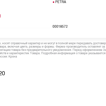
PETRA
И
00018572
 носят справочный характер и не могут в полной мере передавать достове
вара, включая цвета, размеры и формы. Фирма-производитель оставляет за
лектацию товара без предварительного уведомления. Перед оформлением З
йств и характеристик Товара. Подробная информация о товаре указывается
оссии: Крона
20