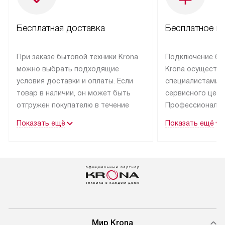
Бесплатная доставка
Бесплатное п
При заказе бытовой техники Krona
Подключение бы
можно выбрать подходящие
Krona осуществ
условия доставки и оплаты. Если
специалистами 
товар в наличии, он может быть
сервисного цент
отгружен покупателю в течение
Профессиональн
трех дней.
гарантия долгой
Показать ещё
Показать ещё
эксплуатации тех
Техника со специальным лейблом
доставляется бесплатно
В Москве техник
по Москве. Выезд за МКАД
лейблом подклю
оплачивается дополнительно.
Выезд мастера 
Возможна доставка товаров
за дополнительн
по России.
Мир Krona