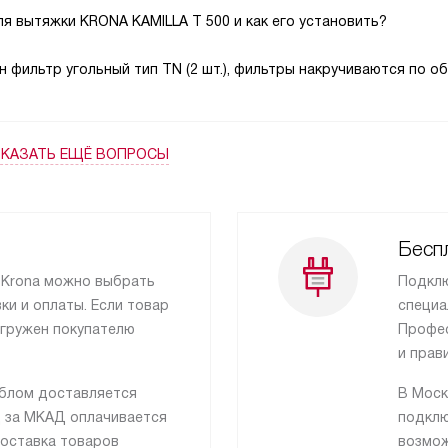
я вытяжки KRONA KAMILLA T 500 и как его установить?
н фильтр угольный тип TN (2 шт.), фильтры накручиваются по о
КАЗАТЬ ЕЩЁ ВОПРОСЫ
Бесп
 Krona можно выбрать
Подклю
и и оплаты. Если товар
специа
тгружен покупателю
Профес
и прав
йблом доставляется
В Моск
д за МКАД оплачивается
подклю
оставка товаров
возмож