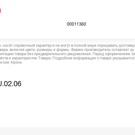
И
00011360
 носят справочный характер и не могут в полной мере передавать достове
вара, включая цвета, размеры и формы. Фирма-производитель оставляет за
лектацию товара без предварительного уведомления. Перед оформлением З
йств и характеристик Товара. Подробная информация о товаре указывается
оссии: Крона
.02.06