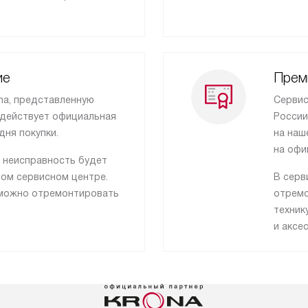
ие
Прем
na, представленную
Сервис
 действует официальная
России
дня покупки.
на наш
на офи
, неисправность будет
ном сервисном центре.
В серв
, можно отремонтировать
отремо
техник
и аксе