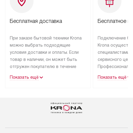
Бесплатная доставка
Бесплатное п
При заказе бытовой техники Krona
Подключение бы
можно выбрать подходящие
Krona осуществ
условия доставки и оплаты. Если
специалистами 
товар в наличии, он может быть
сервисного цент
отгружен покупателю в течение
Профессиональн
трех дней.
гарантия долгой
Показать ещё
Показать ещё
эксплуатации тех
Техника со специальным лейблом
доставляется бесплатно
В Москве техник
по Москве. Выезд за МКАД
лейблом подклю
оплачивается дополнительно.
Выезд мастера 
Возможна доставка товаров
за дополнительн
по России.