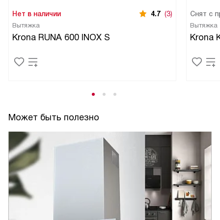
Нет в наличии
4.7
(3)
Снят с 
Вытяжка
Вытяжка
Krona RUNA 600 INOX S
Krona 
Может быть полезно