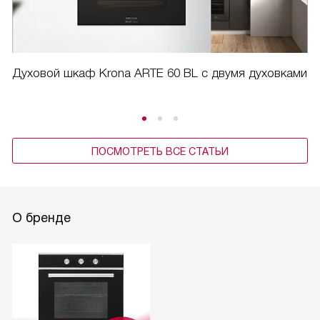
трудоемкой задачей, а легким и быстрым процессом.
И последнее, что хочется отметить, это тангенциальное
охлаждение. Эта функция позволяет мне не переживать о
Духовой шкаф Krona ARTE 60 BL с двумя духовками
том, что духовой шкаф перегреется и сломается.
Я доволен покупкой и рекомендую этот духовой шкаф
всем, кто ценит комфорт и удобство на кухне.
ПОСМОТРЕТЬ ВСЕ СТАТЬИ
О бренде