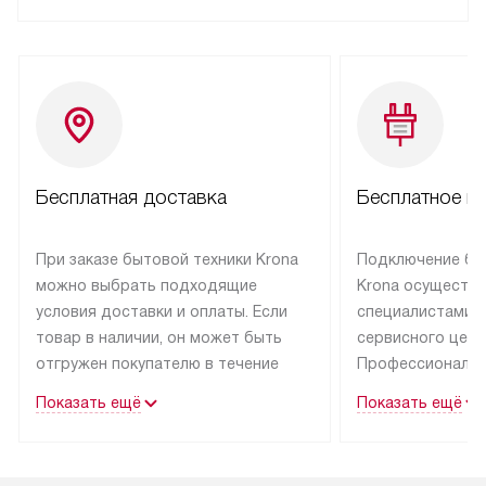
Бесплатная доставка
Бесплатное п
При заказе бытовой техники Krona
Подключение бы
можно выбрать подходящие
Krona осуществ
условия доставки и оплаты. Если
специалистами 
товар в наличии, он может быть
сервисного цент
отгружен покупателю в течение
Профессиональн
трех дней.
гарантия долгой
Показать ещё
Показать ещё
эксплуатации тех
Техника со специальным лейблом
доставляется бесплатно
В Москве техник
по Москве. Выезд за МКАД
лейблом подклю