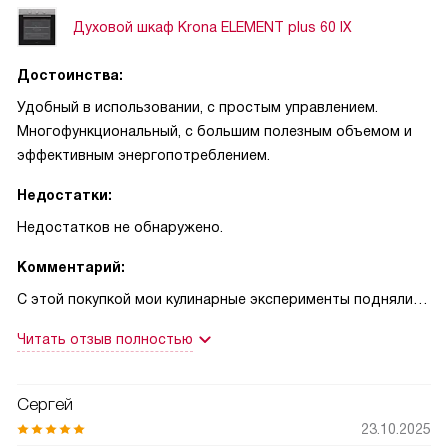
Духовой шкаф Krona ELEMENT plus 60 IX
Достоинства:
Удобный в использовании, с простым управлением.
Многофункциональный, с большим полезным объемом и
эффективным энергопотреблением.
Недостатки:
Недостатков не обнаружено.
Комментарий:
С этой покупкой мои кулинарные эксперименты поднялись
на новый уровень. Электрический духовой шкаф стал
Читать отзыв полностью
незаменимым помощником на моей кухне. Управление
простое и понятное, что позволяет без проблем
выбирать нужные режимы.
Сергей
23.10.2025
Мне особенно нравится, что есть три режима нагрева,