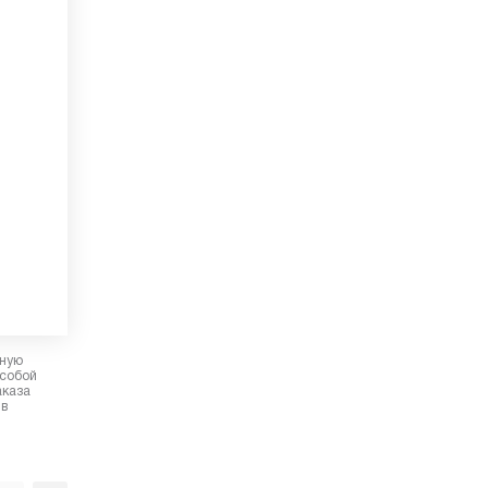
рную
 собой
аказа
 в