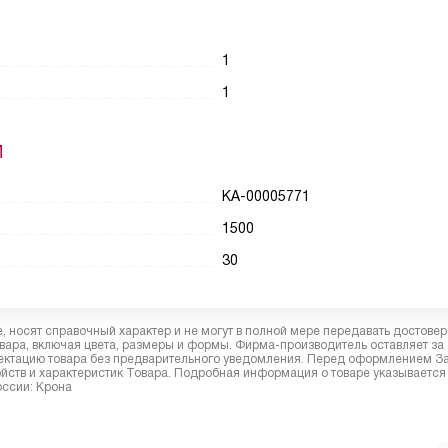
1
1
И
КА-00005771
1500
30
 носят справочный характер и не могут в полной мере передавать достове
вара, включая цвета, размеры и формы. Фирма-производитель оставляет за
лектацию товара без предварительного уведомления. Перед оформлением З
йств и характеристик Товара. Подробная информация о товаре указывается
оссии: Крона