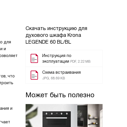
Скачать инструкцию для
духового шкафа
Krona
LEGENDE 60 BL/BL
во для
и и
позволяет
Инструкция по
эксплуатации
PDF, 2.22 MB
Схема встраивания
ов, что
JPG, 68.69 KB
троить
Может быть полезно
ания и
гчает