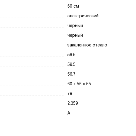
60 см
электрический
черный
черный
закаленное стекло
59.5
59.5
56.7
60 х 56 х 55
78
2.359
A