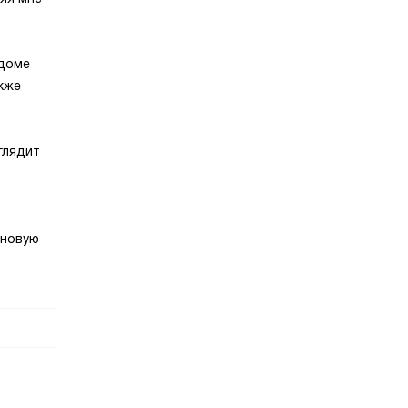
 доме
кже
глядит
лновую