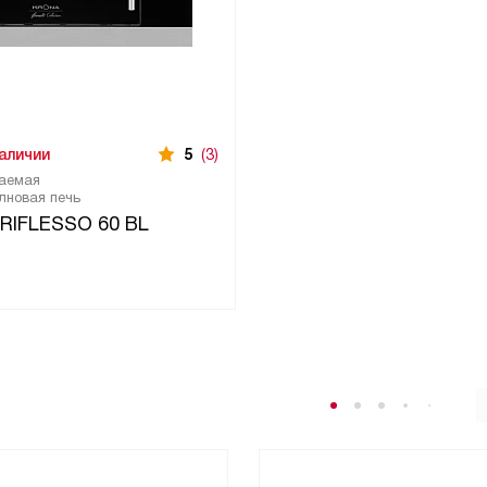
наличии
5
(3)
аемая
лновая печь
 RIFLESSO 60 BL