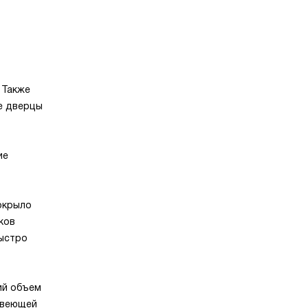
 Также
е дверцы
ие
окрыло
ков
быстро
ий объем
авеющей