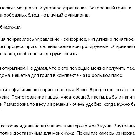
ысокую мощность и удобное управление. Встроенный гриль и
знообразных блюд - отличный функционал.
обнаружил.
ия понравилось управление - сенсорное, интуитивно понятное.
лает процесс приготовления более контролируемым. Открывани
зопасно, особенно когда руки заняты.
 открытием. Не думал, что с его помощью можно получить так
ома. Решетка для гриля в комплекте - это большой плюс.
етить функцию автоприготовления. Всего 8 рецептов, но это п
еню. Приготовление пиццы, мяса, овощей, пасты, рыбы и напит
. Разморозка по весу и времени - очень удобно, когда нужно 
.
, которая идеально вписалась в интерьер моей кухни. Внутренн
 вполне достаточным для моих нужд. Покрытие камеры из нерж