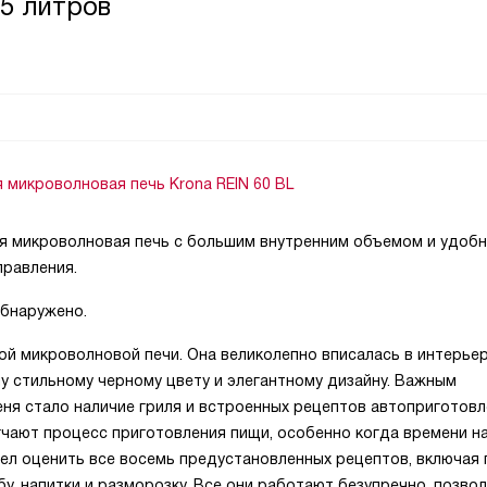
25 литров
 микроволновая печь Krona REIN 60 BL
я микроволновая печь с большим внутренним объемом и удоб
правления.
обнаружено.
ой микроволновой печи. Она великолепно вписалась в интерье
у стильному черному цвету и элегантному дизайну. Важным
ня стало наличие гриля и встроенных рецептов автоприготовл
чают процесс приготовления пищи, особенно когда времени на
спел оценить все восемь предустановленных рецептов, включая 
ыбу, напитки и разморозку. Все они работают безупречно, позво