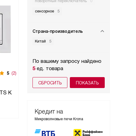
поворотный переключатель
0
сенсорное
5
Страна-производитель
Китай
5
По вашему запросу найдено
5
ед. товара
5
(2)
Нет в наличии
5
(2)
Нет в 
Встраиваемая
Встраи
СБРОСИТЬ
микроволновая печь
микрово
TS K
Krona LAUNE 60 BL K
Krona
Кредит на
Микроволновые печи Krona