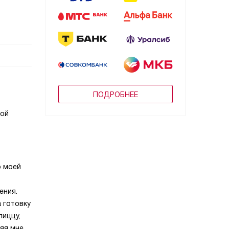
ПОДРОБНЕЕ
ной
р моей
ения.
 готовку
пиццу,
ляя мне