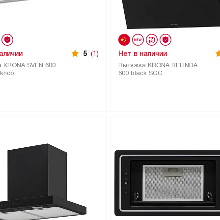
наличии
5
(1)
Нет в наличии
а KRONA SVEN 600
Вытяжка KRONA BELINDA
 knob
600 black SGC