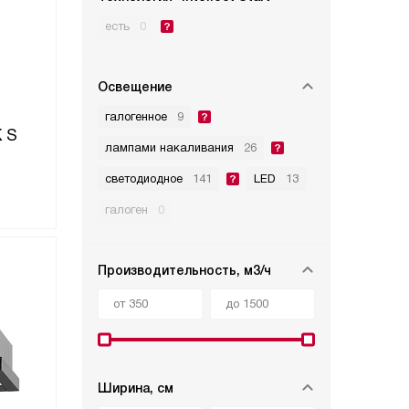
есть
0
Освещение
галогенное
9
 S
лампами накаливания
26
светодиодное
141
LED
13
галоген
0
Производительность, м3/ч
Ширина, см