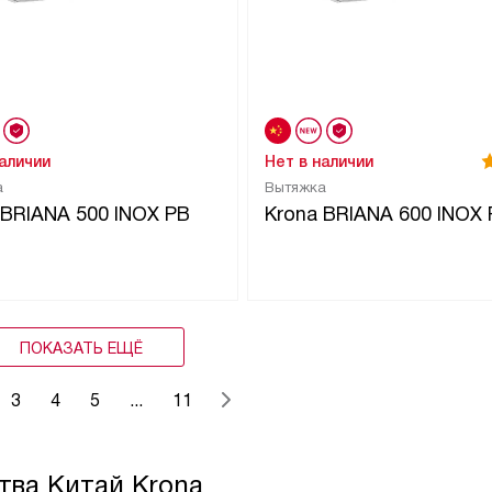
наличии
Нет в наличии
а
Вытяжка
 BRIANA 500 INOX PB
Krona BRIANA 600 INOX 
ПОКАЗАТЬ ЕЩЁ
3
4
5
...
11
тва Китай Krona