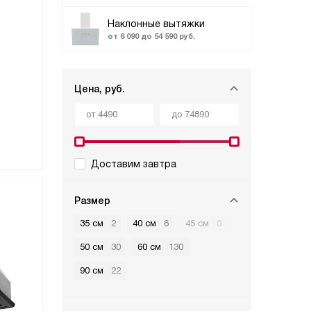
Наклонные вытяжки
от 6 090 до 54 590 руб.
Цена, руб.
Доставим завтра
Размер
35 см
2
40 см
6
45 см
0
50 см
30
60 см
130
90 см
22