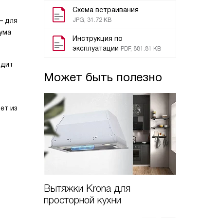
Схема встраивания
— для
JPG, 31.72 KB
ума
Инструкция по
эксплуатации
PDF, 881.81 KB
одит
Может быть полезно
ет из
Вытяжки Krona для
Зачем 
просторной кухни
телеск
направ