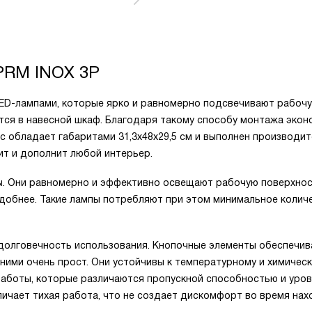
PRM INOX 3P
LED-лампами, которые ярко и равномерно подсвечивают рабоч
ется в навесной шкаф. Благодаря такому способу монтажа экон
с обладает габаритами 31,3х48х29,5 см и выполнен производит
ит и дополнит любой интерьер.
ы. Они равномерно и эффективно освещают рабочую поверхнос
удобнее. Такие лампы потребляют при этом минимальное колич
 долговечность использования. Кнопочные элементы обеспечи
 ними очень прост. Они устойчивы к температурному и химичес
работы, которые различаются пропускной способностью и уро
личает тихая работа, что не создает дискомфорт во время на