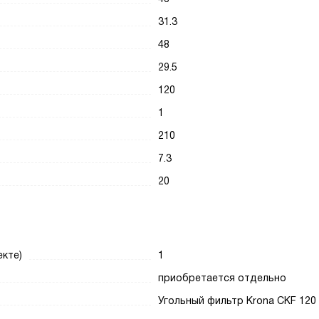
31.3
48
29.5
120
1
210
7.3
20
кте)
1
приобретается отдельно
Угольный фильтр Krona CKF 120 