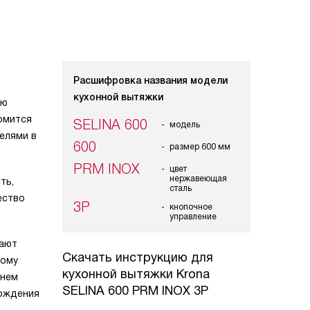
Расшифровка названия модели
кухонной вытяжки
ую
омится
SELINA 600
модель
елями в
600
размер 600 мм
PRM INOX
цвет
нержавеющая
ть,
сталь
ество
3P
кнопочное
управление
вают
Скачать инструкцию для
кому
кухонной вытяжки
Krona
внем
SELINA 600 PRM INOX 3P
хождения