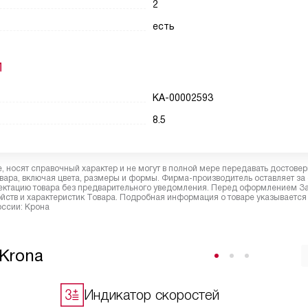
2
есть
И
КА-00002593
8.5
 носят справочный характер и не могут в полной мере передавать достове
вара, включая цвета, размеры и формы. Фирма-производитель оставляет за
лектацию товара без предварительного уведомления. Перед оформлением З
йств и характеристик Товара. Подробная информация о товаре указывается
оссии: Крона
Krona
Индикатор скоростей