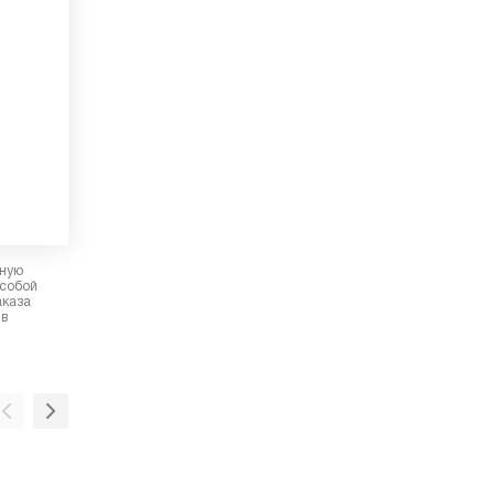
рную
 собой
аказа
 в
Режим работы Отвод / Рециркуляц