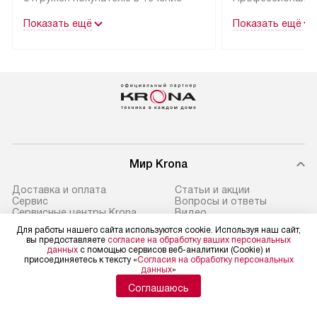
трех дней.
гарантия долгой
Показать ещё
Показать ещё
эксплуатации тех
Техника со специальным лейблом
доставляется бесплатно
В Москве техник
по Москве. Выезд за МКАД
лейблом подклю
оплачивается дополнительно.
Выезд мастера 
Возможна доставка товаров
за дополнительн
по России.
Мир Krona
Доставка и оплата
Статьи и акции
Сервис
Вопросы и ответы
Сервисные центры Krona
Видео
Возврат и обмен
Глоссарий
Для работы нашего сайта используются cookie. Используя наш сайт,
Ремонт
Контакты
вы предоставляете
согласие на обработку ваших персональных
Подборщик вытяжек
данных
с помощью сервисов веб-аналитики (Cookie) и
присоединяетесь к тексту «
Согласия на обработку персональных
данных
»
Соглашаюсь
Политика конфиденциальности