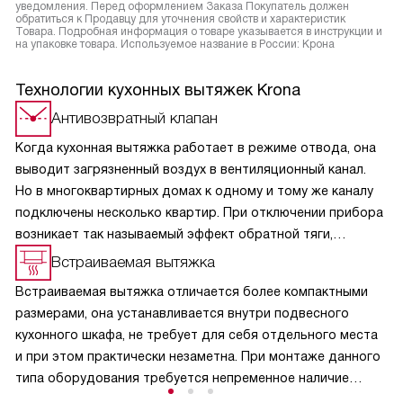
уведомления. Перед оформлением Заказа Покупатель должен
обратиться к Продавцу для уточнения свойств и характеристик
Товара. Подробная информация о товаре указывается в инструкции и
на упаковке товара. Используемое название в России: Крона
Технологии кухонных вытяжек Krona
Антивозвратный клапан
Когда кухонная вытяжка работает в режиме отвода, она
выводит загрязненный воздух в вентиляционный канал.
Но в многоквартирных домах к одному и тому же каналу
подключены несколько квартир. При отключении прибора
возникает так называемый эффект обратной тяги,
и в кухню из вентиляции может поступить загрязненный
Встраиваемая вытяжка
воздух, отводимый устройствами соседей. Кроме
Встраиваемая вытяжка отличается более компактными
неприятных запахов, из вентиляционного канала на кухню
размерами, она устанавливается внутри подвесного
может попасть пыль. Эта функция полезна и для частных
кухонного шкафа, не требует для себя отдельного места
домовладений, поскольку не дает попасть в помещение
и при этом практически незаметна. При монтаже данного
аллергенной пыльце растений и вредным насекомым.
типа оборудования требуется непременное наличие
отводного вентиляционного канала.