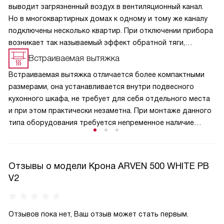
выводит загрязненный воздух в вентиляционный канал.
Но в многоквартирных домах к одному и тому же каналу
подключены несколько квартир. При отключении прибора
возникает так называемый эффект обратной тяги,
и в кухню из вентиляции может поступить загрязненный
Встраиваемая вытяжка
воздух, отводимый устройствами соседей. Кроме
Встраиваемая вытяжка отличается более компактными
неприятных запахов, из вентиляционного канала на кухню
размерами, она устанавливается внутри подвесного
может попасть пыль. Эта функция полезна и для частных
кухонного шкафа, не требует для себя отдельного места
домовладений, поскольку не дает попасть в помещение
и при этом практически незаметна. При монтаже данного
аллергенной пыльце растений и вредным насекомым.
типа оборудования требуется непременное наличие
отводного вентиляционного канала.
Отзывы о модели Крона ARVEN 500 WHITE PB
V2
Отзывов пока нет, Ваш отзыв может стать первым.