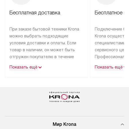
Бесплатная доставка
Бесплатное п
При заказе бытовой техники Krona
Подключение бы
можно выбрать подходящие
Krona осуществ
условия доставки и оплаты. Если
специалистами 
товар в наличии, он может быть
сервисного цент
отгружен покупателю в течение
Профессиональн
трех дней.
гарантия долгой
Показать ещё
Показать ещё
эксплуатации тех
Техника со специальным лейблом
доставляется бесплатно
В Москве техник
по Москве. Выезд за МКАД
лейблом подклю
оплачивается дополнительно.
Выезд мастера 
Возможна доставка товаров
за дополнительн
по России.
Мир Krona