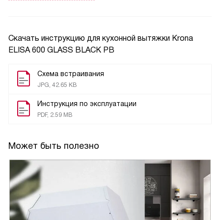
Вытяжка имеет три скорости работы, что позволяет мне
выбирать наиболее подходящий режим в зависимости от
Скачать инструкцию для кухонной вытяжки
Krona
ситуации. Освещение состоит из двух светодиодных
ELISA 600 GLASS BLACK PB
ламп, которые обеспечивают отличную видимость на
рабочей поверхности.
Схема встраивания
JPG, 42.65 KB
Важным преимуществом является наличие
Инструкция по эксплуатации
антивозвратного клапана, который предотвращает
PDF, 2.59 MB
возвращение воздуха обратно на кухню. Это очень важно
для меня, так как я живу в квартире с открытой
планировкой и не хочу, чтобы запахи из кухни
Может быть полезно
распространялись по всему жилью.
Также хочу отметить, что угольные фильтры
приобретаются отдельно. Я рекомендую их использовать
для еще большей эффективности работы вытяжки.