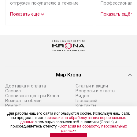
отгружен покупателю в течение
Профессиональн
трех дней.
гарантия долгой
Показать ещё
Показать ещё
эксплуатации тех
Техника со специальным лейблом
доставляется бесплатно
В Москве техник
по Москве. Выезд за МКАД
лейблом подклю
оплачивается дополнительно.
Выезд мастера 
Возможна доставка товаров
за дополнительн
по России.
Мир Krona
Доставка и оплата
Статьи и акции
Сервис
Вопросы и ответы
Сервисные центры Krona
Видео
Возврат и обмен
Глоссарий
Ремонт
Контакты
Подборщик вытяжек
Для работы нашего сайта используются cookie. Используя наш сайт,
вы предоставляете
согласие на обработку ваших персональных
данных
с помощью сервисов веб-аналитики (Cookie) и
присоединяетесь к тексту «
Согласия на обработку персональных
данных
»
Политика конфиденциальности