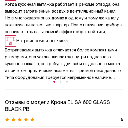
Когда кухонная вытяжка работает в режиме отвода, она
выводит загрязненный воздух в вентиляционный канал.
Но в многоквартирных домах к одному и тому же каналу
подключены несколько квартир. При отключении прибора
возникает так называемый эффект обратной тяги,
и в кухню из вентиляции может поступить загрязненный
Встраиваемая вытяжка
воздух, отводимый устройствами соседей. Кроме
Встраиваемая вытяжка отличается более компактными
неприятных запахов, из вентиляционного канала на кухню
размерами, она устанавливается внутри подвесного
может попасть пыль. Эта функция полезна и для частных
кухонного шкафа, не требует для себя отдельного места
домовладений, поскольку не дает попасть в помещение
и при этом практически незаметна. При монтаже данного
аллергенной пыльце растений и вредным насекомым.
типа оборудования требуется непременное наличие
отводного вентиляционного канала.
Отзывы о модели Крона ELISA 600 GLASS
BLACK PB
5