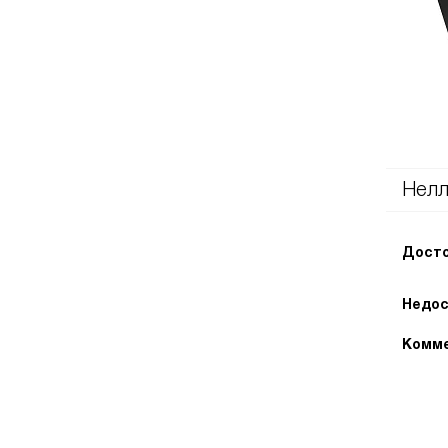
Нелл
Досто
Недос
Комме