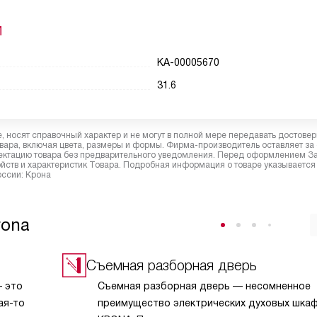
И
КА-00005670
31.6
 носят справочный характер и не могут в полной мере передавать достове
вара, включая цвета, размеры и формы. Фирма-производитель оставляет за
лектацию товара без предварительного уведомления. Перед оформлением З
йств и характеристик Товара. Подробная информация о товаре указывается
оссии: Крона
rona
Съемная разборная дверь
 это
Съемная разборная дверь — несомненное
ая-то
преимущество электрических духовых шка