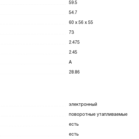
59.5
54.7
60 х 56 х 55
73
2.475
2.45
A
28.86
электронный
поворотные утапливаемые
есть
есть