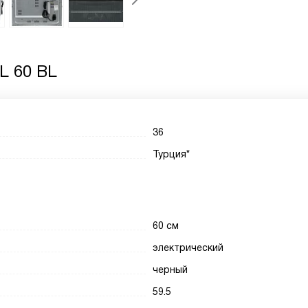
L 60 BL
36
Турция*
60 см
электрический
черный
59.5