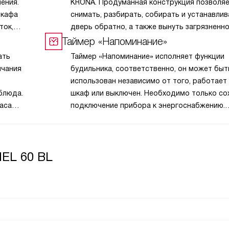
ения.
KRONA. Продуманная конструкция позволяе
шкафа
снимать, разбирать, собирать и устанавлив
ток,
дверь обратно, а также вынуть загрязненн
,
стекло, не снимая дверцы с петель и без
Таймер «Напоминание»
применения каких-либо инструментов.
ать
Таймер «Напоминание» исполняет функции
нчания
будильника, соответственно, он может быт
использован независимо от того, работает
блюда.
шкаф или выключен. Необходимо только со
аса
подключение прибора к энергоснабжению.
Временной период составляет от 1 минуты
хового
до 23 часов 59 минут.
EL 60 BL