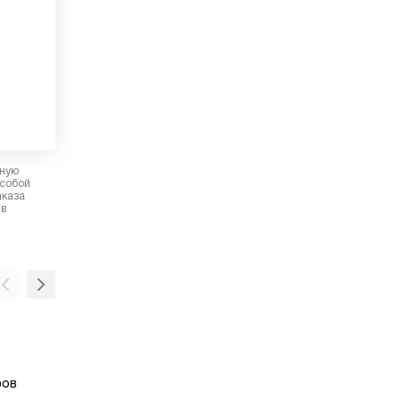
рную
 собой
аказа
 в
Таймер на оключение
Таймер отключения прекращает нагрев дух
фов
шкафа через определенный период времен