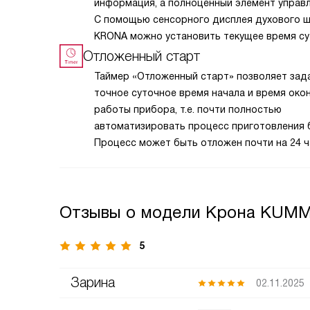
информация, а полноценный элемент управл
С помощью сенсорного дисплея духового 
KRONA можно установить текущее время су
использовать функции таймера, будильника
Отложенный старт
блокировать управление.
Таймер «Отложенный старт» позволяет зад
точное суточное время начала и время око
работы прибора, т.е. почти полностью
автоматизировать процесс приготовления 
Процесс может быть отложен почти на 24 ч
и начнется в соответствии с выбранными
температурными и другими настройками ду
шкафа.
Отзывы о модели Крона KUMM
5
Зарина
02.11.2025