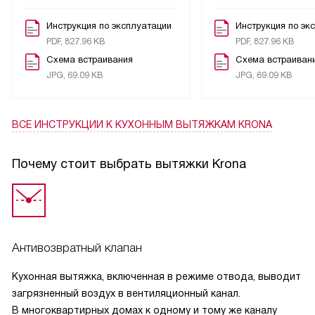
Освещение светодиодное, что создаёт уютную
атмосферу на кухне в вечернее время. В комплекте две
Инструкция по эксплуатации
Инструкция по эк
лампы мощностью 1.5 Вт каждая.
PDF, 827.96 KB
PDF, 827.96 KB
Схема встраивания
Схема встраиван
Работает вытяжка довольно тихо, уровень шума всего 48
JPG, 69.09 KB
JPG, 69.09 KB
дБ. Это позволяет мне спокойно общаться с семьей или
слушать музыку во время приготовления пищи.
ВСЕ ИНСТРУКЦИИ
К КУХОННЫМ ВЫТЯЖКАМ KRONA
Производительность 1000 м3/ч вполне достаточна для
моей кухни площадью 20 м2. В комплекте идут два
Почему стоит выбрать вытяжки Krona
жироулавливающих фильтра. Угольные фильтры
приобретаются отдельно, но это не стало для меня
проблемой.
Вес вытяжки составляет 8.2 кг, что позволило мне
Антивозвратный клапан
установить её без помощи. В комплекте был
антивозвратный клапан, что облегчило установку.
Кухонная вытяжка, включенная в режиме отвода, выводит
загрязненный воздух в вентиляционный канал.
Я очень довольна этой покупкой. Вытяжка работает
В многоквартирных домах к одному и тому же каналу