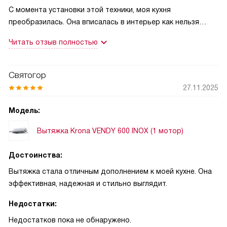
С момента установки этой техники, моя кухня
преобразилась. Она вписалась в интерьер как нельзя
лучше, благодаря своему современному дизайну и цвету
Читать отзыв полностью
из нержавеющей стали. Управление кнопочное, что очень
удобно и понятно даже для тех, кто впервые
сталкивается с такой техникой.
Святогор
27.11.2025
Мне особенно нравится, что у неё три скорости работы.
Это позволяет выбрать наиболее подходящий режим в
Модель:
зависимости от того, что я готовлю. Индикатор
Вытяжка Krona VENDY 600 INOX (1 мотор)
скоростей всегда показывает, на какой скорости
работает устройство, что очень удобно.
Достоинства:
Освещение светодиодное, что создает приятную
Вытяжка стала отличным дополнением к моей кухне. Она
атмосферу на кухне. Используется две лампы мощностью
эффективная, надежная и стильно выглядит.
1,5 Вт каждая, что позволяет экономить электроэнергию.
Недостатки:
Режим работы техники включает в себя отвод и
Недостатков пока не обнаружено.