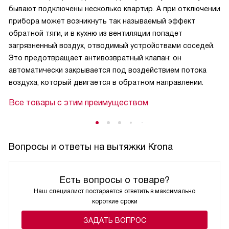
отлично, удобна в использовании и прекрасно смотрится
бывают подключены несколько квартир. А при отключении
на моей кухне.
прибора может возникнуть так называемый эффект
обратной тяги, и в кухню из вентиляции попадет
загрязненный воздух, отводимый устройствами соседей.
Это предотвращает антивозвратный клапан: он
автоматически закрывается под воздействием потока
воздуха, который двигается в обратном направлении.
Все товары с этим преимуществом
Вопросы и ответы на вытяжки Krona
Есть вопросы о товаре?
Наш специалист постарается ответить в максимально
короткие сроки
ЗАДАТЬ ВОПРОС