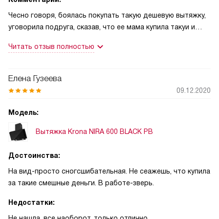
Чесно говоря, боялась покупать такую дешевую вытяжку,
уговорила подруга, сказав, что ее мама купила такуи и
очень довольна. Купила, установили и теперь у меня
Читать отзыв полностью
только положительные эмоции. Никаких нареканий на
качество работы. Да и по шуму тоже в пределах нормы. В
общем, если сравнивать с дорогущими вытяжками, то я
Елена Гузеева
разницы не вижу, кроме ценника
09.12.2020
Модель:
Вытяжка Krona NIRA 600 BLACK PB
Достоинства:
На вид-просто сногсшибательная. Не сеажешь, что купила
за такие смешные деньги. В работе-зверь.
Недостатки:
Не нашла, все наоборот, только отлично.