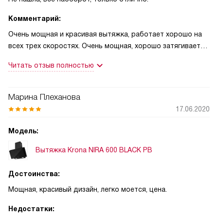
Комментарий:
Очень мощная и красивая вытяжка, работает хорошо на
всех трех скоростях. Очень мощная, хорошо затягивает
пар от того, что стоит близко к плите, а не только
Читать отзыв полностью
непосредственно на ней. Внешний вид такой, что вообще
не придраться - просто радует глаз. Вытяжкой довольна
и всем советую.
Марина Плеханова
17.06.2020
Модель:
Вытяжка Krona NIRA 600 BLACK PB
Достоинства:
Мощная, красивый дизайн, легко моется, цена.
Недостатки: