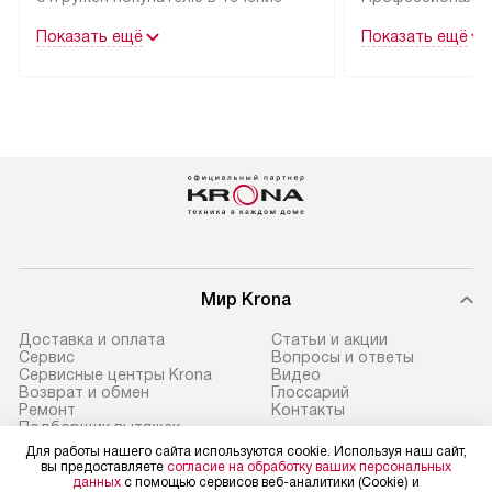
трех дней.
гарантия долгой
Показать ещё
Показать ещё
эксплуатации тех
Техника со специальным лейблом
доставляется бесплатно
В Москве техник
по Москве. Выезд за МКАД
лейблом подклю
оплачивается дополнительно.
Выезд мастера 
Возможна доставка товаров
за дополнительн
по России.
Мир Krona
Доставка и оплата
Статьи и акции
Сервис
Вопросы и ответы
Сервисные центры Krona
Видео
Возврат и обмен
Глоссарий
Ремонт
Контакты
Подборщик вытяжек
Для работы нашего сайта используются cookie. Используя наш сайт,
вы предоставляете
согласие на обработку ваших персональных
данных
с помощью сервисов веб-аналитики (Cookie) и